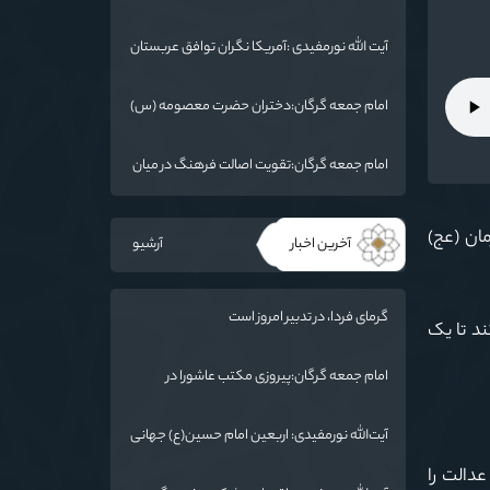
:امام خمینی(ره) شخصیت بی نظیر تاریخ معاصر
است
آیت الله نورمفیدی :آمریکا نگران توافق عربستان
و یمن است
امام جمعه گرگان:دختران حضرت معصومه (س)
را الگوی خود قرار دهند/ آزادی خرمشهر نتیجه
مقاومت بود
امام جمعه گرگان:تقویت اصالت فرهنگ در میان
ملت/ ایران دارای ریشه عمیقی است
مان (عج)
آخرین اخبار
آرشیو
گرمای فردا، در تدبیر امروز است
ند تا یک
امام جمعه گرگان:پیروزی مکتب عاشورا در
اربعین/ ملت ایران در برابر استکبار تسلیم
نمی‌شود
آیت‌الله نورمفیدی: اربعین امام حسین(ع) جهانی
شد/ استان گلستان الگوی وحدت اسلامی است/
عدالت را
تهمت به مسئولان حد شرعی دارد