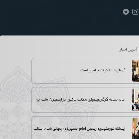
آخرین اخبار
گرمای فردا، در تدبیر امروز است
امام جمعه گرگان:پیروزی مکتب عاشورا در اربعین/ ملت ایران در برابر استکبار تسلیم
آیت‌الله نورمفیدی: اربعین امام حسین(ع) جهانی شد/ استان گلستان الگوی وحدت