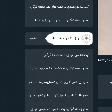
ما فرو بردن ناوگان شما در قعر دریا خواهد بود
آیت‌الله نورمفیدی در خطبه‌های نماز جمعه گرگان:
مذاکرات با آمریکا باید بر اساس منافع ملی و
اصول عزت‌مداری باشد
امام جمعه گرگان:ملت ایران در برابر تهدیدها
ایستاده است
پربازدیدترین خطبه ها
آرشیو
آیت الله نورمفیدی( امام جمعه گرگان
):دستاوردهای نظامی ایران برای ابرقدرت‌های
جهان غیرقابل باور است
امام جمعه گرگان (آیت الله سیدکاظم نورمفیدی)
:گرایشات مردم به ائمه با حضور امام رضا(ع) در
خراسان زیاد شد
اسرائیل نقش آفرین اصلی کشتار یمنی ها/ شعار
م
سال در عمل اجرایی شود
مسوولان قوا برای کنترل گرانی ها در کشور تدبیر
کنند
امام جمعه گرگان (آیت‌الله سید کاظم نورمفیدی)