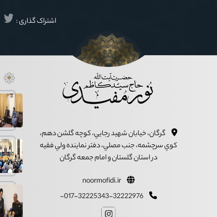
اشتراک گذاری :
گرگان، خيابان شهيد رجايي، کوچه گلشن دهم،
کوي سرچشمه، جنب مصلي، دفتر نماينده ولي فقيه
در استان گلستان و امام جمعه گرگان
noormofidi.ir
017-32225343-32222976-