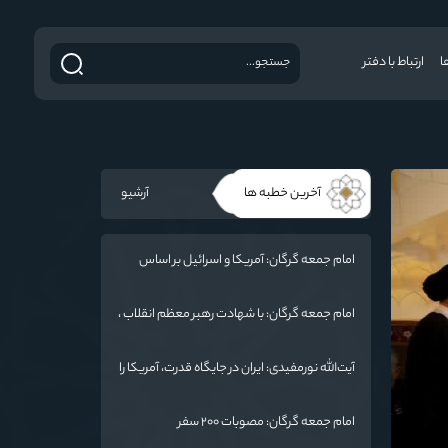
ا
ارتباط با دفتر
آخرین خطبه ها
آرشیو
امام جمعه گرگان: آمریکا و اسرائیل بر اساس
سنت الهی محکوم به فنا هستند/ چهار اشتباه
راهبردی واشنگتن در تجاوز به ایران
امام جمعه گرگان: با شهادت رهبر معظم انقلاب ،
ایران منسجم‌تر از گذشته شده است
آیت‌الله نورمفیدی: ایران در جایگاه قدرت، آمریکا را
به میز مذاکره کشانده است / جنگ شناختی
دشمن از جنگ نظامی سخت‌تر است
امام جمعه گرگان: مصوبات ۲۰۰ سفر
رئیس‌جمهور به گلستان / هشدار به آمریکا: پاسخ