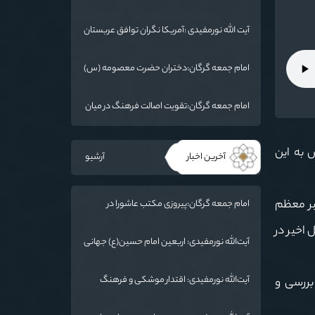
:امام خمینی(ره) شخصیت بی نظیر تاریخ معاصر
است
آیت الله نورمفیدی :آمریکا نگران توافق عربستان
و یمن است
امام جمعه گرگان:دختران حضرت معصومه (س)
را الگوی خود قرار دهند/ آزادی خرمشهر نتیجه
مقاومت بود
امام جمعه گرگان:تقویت اصالت فرهنگ در میان
ملت/ ایران دارای ریشه عمیقی است
ور مردم در راهپیمایی ۹ آبان در اعتراض به این
آخرین اخبار
آرشیو
بر معظم
امام جمعه گرگان:پیروزی مکتب عاشورا در
اربعین/ ملت ایران در برابر استکبار تسلیم
 اخیر در
نمی‌شود
آیت‌الله نورمفیدی: اربعین امام حسین(ع) جهانی
شد/ استان گلستان الگوی وحدت اسلامی است/
تهمت به مسئولان حد شرعی دارد
آیت‌الله نورمفیدی: اقتدار موشکی و فرهنگ
بررسی و
شهادت، دو بال ماندگاری انقلاب / از درس عاشورا
تا ضرورت روایتگری جهانی