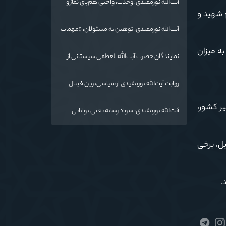
آیت‌الله نورمفیدی :وحدت، واجبی هم‌پای نماز و
 شهید و
روزه است/ شرایط جهان در حال تغییر
آیت‌الله نورمفیدی: توهین به مسئولان، «مهمات
ارزان» برای دشمن است / آمریکا به دنبال تفرقه
به میزان
به جای جنگ است
نمایندگان حضرت آیت‌الله العظمی سیستانی از
خاندان شهدای «جنگ رمضان» در گلستان تجلیل
کردند
روایت آیت‌الله نورمفیدی از سیاسی‌ترین فینال
فوتبال تاریخ؛ وقتی ورزش جای سیاست
می‌نشیند
یر کشور،
آیت‌الله نورمفیدی: سواد رسانه یعنی توانایی
انتقال معارف اهل‌بیت(ع) به زبان مردم
یل، برخی
.