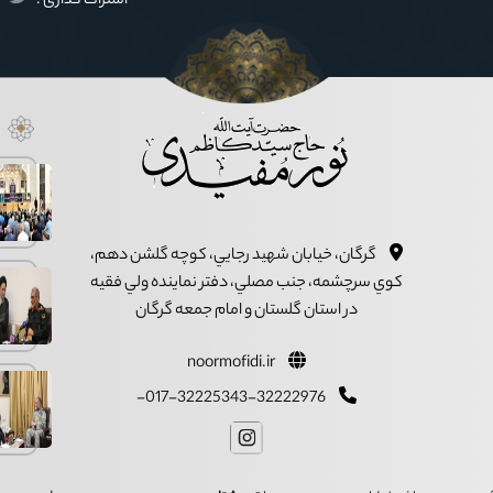
اشتراک گذاری :
گرگان، خيابان شهيد رجايي، کوچه گلشن دهم،
کوي سرچشمه، جنب مصلي، دفتر نماينده ولي فقيه
در استان گلستان و امام جمعه گرگان
noormofidi.ir
017-32225343-32222976-