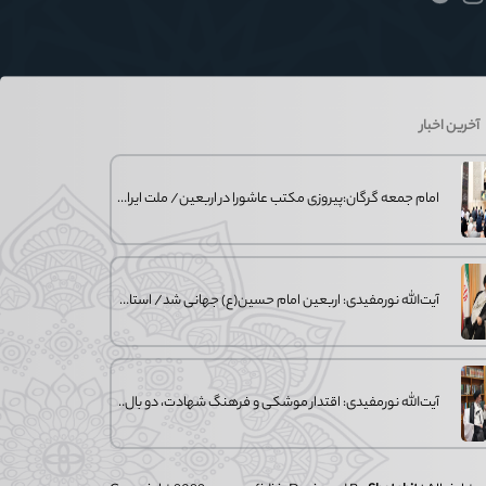
آخرین اخبار
امام جمعه گرگان:پیروزی مکتب عاشورا در اربعین/ ملت ایران در برابر استکبار تسلیم
آیت‌الله نورمفیدی: اربعین امام حسین(ع) جهانی شد/ استان گلستان الگوی وحدت
آیت‌الله نورمفیدی: اقتدار موشکی و فرهنگ شهادت، دو بال ماندگاری انقلاب / از در