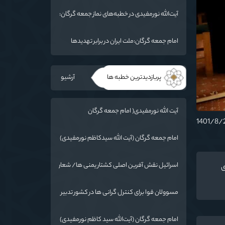
ما فرو بردن ناوگان شما در قعر دریا خواهد بود
آیت‌الله نورمفیدی در خطبه‌های نماز جمعه گرگان:
مذاکرات با آمریکا باید بر اساس منافع ملی و
اصول عزت‌مداری باشد
امام جمعه گرگان:ملت ایران در برابر تهدیدها
ایستاده است
پربازدیدترین خطبه ها
آرشیو
آیت الله نورمفیدی( امام جمعه گرگان
):دستاوردهای نظامی ایران برای ابرقدرت‌های
جهان غیرقابل باور است
امام جمعه گرگان (آیت الله سیدکاظم نورمفیدی)
:گرایشات مردم به ائمه با حضور امام رضا(ع) در
خراسان زیاد شد
اسرائیل نقش آفرین اصلی کشتار یمنی ها/ شعار
ی
سال در عمل اجرایی شود
مسوولان قوا برای کنترل گرانی ها در کشور تدبیر
کنند
امام جمعه گرگان (آیت‌الله سید کاظم نورمفیدی)