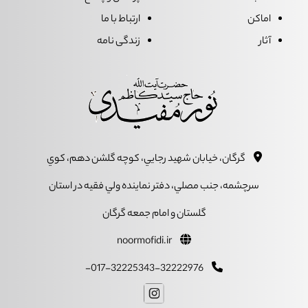
اماکن
ارتباط با ما
آثار
زندگی نامه
گرگان، خيابان شهيد رجايي، کوچه گلشن دهم، کوي
سرچشمه، جنب مصلي، دفتر نماينده ولي فقيه در استان
گلستان و امام جمعه گرگان
noormofidi.ir
017-32225343-32222976-