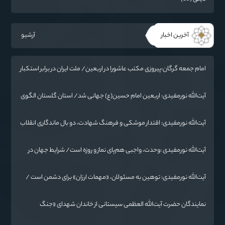
آخرین اخبار
آرشیو
امام جمعه گرگان:پیروزی مکتب عاشورا در اربعین/ ملت ایران در برابر استکبار
تسلیم نمی‌شود
آیت‌الله نورمفیدی: اربعین امام حسین(ع) جهانی شد/ استان گلستان الگوی
وحدت اسلامی است/ تهمت به مسئولان حد شرعی دارد
آیت‌الله نورمفیدی: اقتدار موشکی و فرهنگ شهادت، دو بال ماندگاری انقلاب
/ از درس عاشورا تا ضرورت روایتگری جهانی
آیت‌الله نورمفیدی :وحدت، واجبی هم‌پای نماز و روزه است/ شرایط جهان در
حال تغییر
آیت‌الله نورمفیدی: توهین به مسئولان، «مهمات ارزان» برای دشمن است /
آمریکا به دنبال تفرقه به جای جنگ است
نمایندگان حضرت آیت‌الله العظمی سیستانی از خاندان شهدای «جنگ
رمضان» در گلستان تجلیل کردند