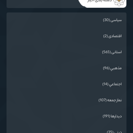
دسته بندی اخبار
سیاسی (30)
اقتصادی (2)
استانی (565)
مذهبي (96)
اجتماعي (14)
نماز جمعه (107)
دیدارها (191)
دینی (35)