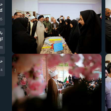
حض
گل
15 دی 04
با
آز
11 دی 1404
حض
4 آذر 1404