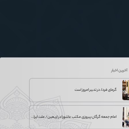
آخرین اخبار
گرمای فردا، در تدبیر امروز است
امام جمعه گرگان:پیروزی مکتب عاشورا در اربعین/ ملت ایران در برابر استکبار تسلیم