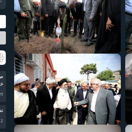
تع
مر
خا
11 اسفند 1404
نم
2 اسفند 1404