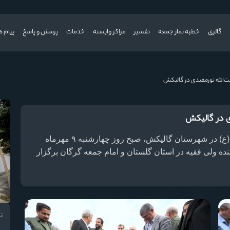
گالری
خطبه نماز جمعه
تفسیر
مراکز وابسته
خدمات
پرسش و پاسخ
پیام ه
ت‌الله نورمفیدی در گالیکش
ی در گالیکش
یین افتتاح مدرسه ۱۰ کلاسه امام حسن عسکری (ع) در شهرستان گالیکش، صبح روز چهارشنبه ۹ مهرماه
ماینده ولی فقیه در استان گلستان و امام جمعه گرگان برگزار
تا