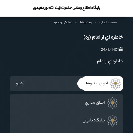
پایگاه اطلاع رسانی حضرت آیت الله نورمفیدی
صفحه اصلی
>
ویدیوها
>
نمایش ویدیو
خاطره اي از امام (ره)
24/1/1401
خاطره اي از امام
آخرین ویدیوها
آرشیو
اخلاق مداري
جايگاه بانوان