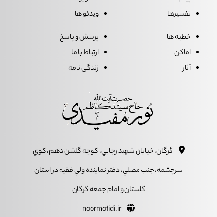
تفسیرها
ویدئو ها
خطبه ها
پرسش و پاسخ
اماکن
ارتباط با ما
آثار
زندگی نامه
گرگان، خيابان شهيد رجايي، کوچه گلشن دهم، کوي
سرچشمه، جنب مصلي، دفتر نماينده ولي فقيه در استان
گلستان و امام جمعه گرگان
noormofidi.ir