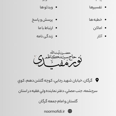
تفسیرها
ویدئو ها
خطبه ها
پرسش و پاسخ
اماکن
ارتباط با ما
آثار
زندگی نامه
گرگان، خيابان شهيد رجايي، کوچه گلشن دهم، کوي
سرچشمه، جنب مصلي، دفتر نماينده ولي فقيه در استان
گلستان و امام جمعه گرگان
noormofidi.ir