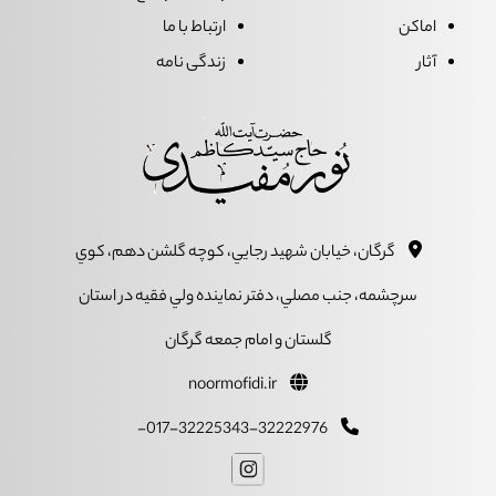
اماکن
ارتباط با ما
آثار
زندگی نامه
گرگان، خيابان شهيد رجايي، کوچه گلشن دهم، کوي
سرچشمه، جنب مصلي، دفتر نماينده ولي فقيه در استان
گلستان و امام جمعه گرگان
noormofidi.ir
017-32225343-32222976-