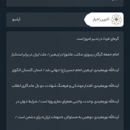
آخرین اخبار
آرشیو
گرمای فردا، در تدبیر امروز است
امام جمعه گرگان:پیروزی مکتب عاشورا در اربعین/ ملت ایران در برابر استکبار
تسلیم نمی‌شود
آیت‌الله نورمفیدی: اربعین امام حسین(ع) جهانی شد/ استان گلستان الگوی
وحدت اسلامی است/ تهمت به مسئولان حد شرعی دارد
آیت‌الله نورمفیدی: اقتدار موشکی و فرهنگ شهادت، دو بال ماندگاری انقلاب
/ از درس عاشورا تا ضرورت روایتگری جهانی
آیت‌الله نورمفیدی :وحدت، واجبی هم‌پای نماز و روزه است/ شرایط جهان در
حال تغییر
آیت‌الله نورمفیدی: توهین به مسئولان، «مهمات ارزان» برای دشمن است /
آمریکا به دنبال تفرقه به جای جنگ است