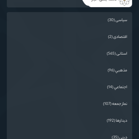
سیاسی (30)
اقتصادی (2)
استانی (565)
مذهبي (96)
اجتماعي (14)
نماز جمعه (107)
دیدارها (192)
دینی (35)