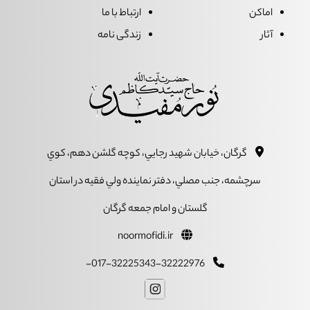
اماکن
ارتباط با ما
آثار
زندگی نامه
گرگان، خيابان شهيد رجايي، کوچه گلشن دهم، کوي
سرچشمه، جنب مصلي، دفتر نماينده ولي فقيه در استان
گلستان و امام جمعه گرگان
noormofidi.ir
017-32225343-32222976-