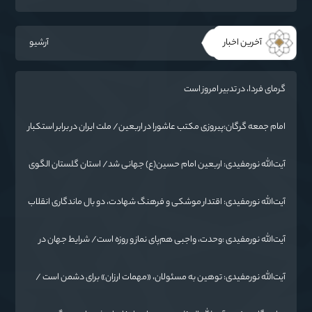
آخرین اخبار
آرشیو
گرمای فردا، در تدبیر امروز است
امام جمعه گرگان:پیروزی مکتب عاشورا در اربعین/ ملت ایران در برابر استکبار
تسلیم نمی‌شود
آیت‌الله نورمفیدی: اربعین امام حسین(ع) جهانی شد/ استان گلستان الگوی
وحدت اسلامی است/ تهمت به مسئولان حد شرعی دارد
آیت‌الله نورمفیدی: اقتدار موشکی و فرهنگ شهادت، دو بال ماندگاری انقلاب
/ از درس عاشورا تا ضرورت روایتگری جهانی
آیت‌الله نورمفیدی :وحدت، واجبی هم‌پای نماز و روزه است/ شرایط جهان در
حال تغییر
آیت‌الله نورمفیدی: توهین به مسئولان، «مهمات ارزان» برای دشمن است /
آمریکا به دنبال تفرقه به جای جنگ است