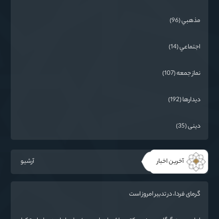
مذهبي (96)
اجتماعي (14)
نماز جمعه (107)
دیدارها (192)
دینی (35)
آخرین اخبار
آرشیو
گرمای فردا، در تدبیر امروز است