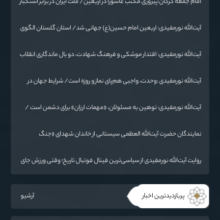
امام جمعه گرگان:پیروزی مکتب عاشورا در اربعین/ ملت ایران در برابر استکبار
تسلیم نمی‌شود
آیت‌الله نورمفیدی: اربعین امام حسین(ع) جهانی شد/ استان گلستان الگوی
وحدت اسلامی است/ تهمت به مسئولان حد شرعی دارد
آیت‌الله نورمفیدی: اقتدار موشکی و فرهنگ شهادت، دو بال ماندگاری انقلاب
/ از درس عاشورا تا ضرورت روایتگری جهانی
آیت‌الله نورمفیدی :وحدت، واجبی هم‌پای نماز و روزه است/ شرایط جهان در
حال تغییر
آیت‌الله نورمفیدی: توهین به مسئولان، «مهمات ارزان» برای دشمن است /
آمریکا به دنبال تفرقه به جای جنگ است
نمایندگان حضرت آیت‌الله العظمی سیستانی از خاندان شهدای «جنگ
رمضان» در گلستان تجلیل کردند
روایت آیت‌الله نورمفیدی از سیاسی‌ترین فینال فوتبال تاریخ؛ وقتی ورزش جای
سیاست می‌نشیند
پربازدیدترین اخبار
آرشیو