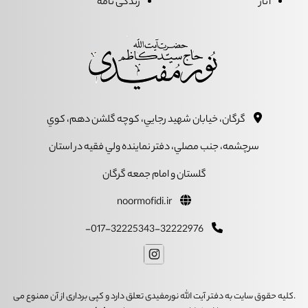
آثار
زندگی نامه
گرگان، خيابان شهيد رجايي، کوچه گلشن دهم، کوي
سرچشمه، جنب مصلي، دفتر نماينده ولي فقيه در استان
گلستان و امام جمعه گرگان
noormofidi.ir
017-32225343-32222976-
.کلیه حقوق سایت به دفتر آیت الله نورمفیدی تعلق دارد و کپی برداری از آن ممنوع می