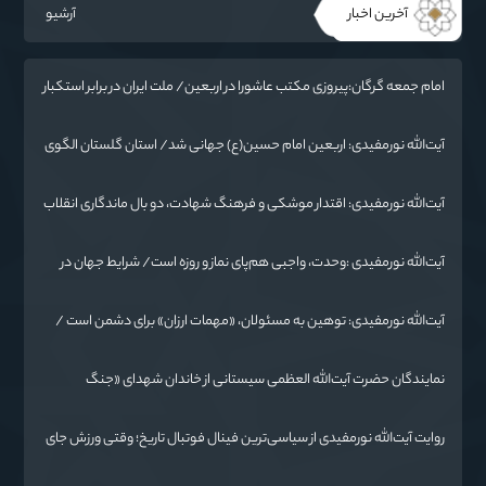
آخرین اخبار
آرشیو
امام جمعه گرگان:پیروزی مکتب عاشورا در اربعین/ ملت ایران در برابر استکبار
تسلیم نمی‌شود
آیت‌الله نورمفیدی: اربعین امام حسین(ع) جهانی شد/ استان گلستان الگوی
وحدت اسلامی است/ تهمت به مسئولان حد شرعی دارد
آیت‌الله نورمفیدی: اقتدار موشکی و فرهنگ شهادت، دو بال ماندگاری انقلاب
/ از درس عاشورا تا ضرورت روایتگری جهانی
آیت‌الله نورمفیدی :وحدت، واجبی هم‌پای نماز و روزه است/ شرایط جهان در
حال تغییر
آیت‌الله نورمفیدی: توهین به مسئولان، «مهمات ارزان» برای دشمن است /
آمریکا به دنبال تفرقه به جای جنگ است
نمایندگان حضرت آیت‌الله العظمی سیستانی از خاندان شهدای «جنگ
رمضان» در گلستان تجلیل کردند
روایت آیت‌الله نورمفیدی از سیاسی‌ترین فینال فوتبال تاریخ؛ وقتی ورزش جای
سیاست می‌نشیند