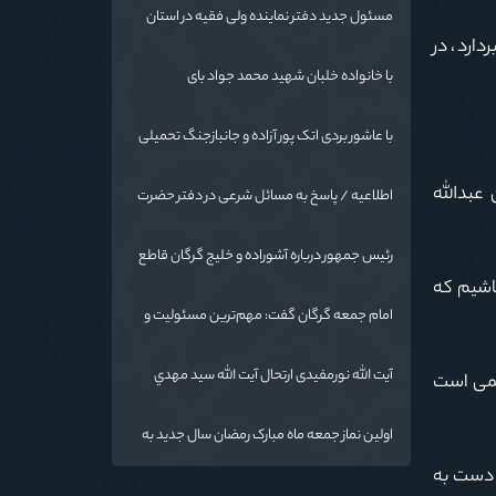
مسئول جدید دفتر نماینده ولی فقیه در استان
گلستان و امام جمعه گرگان معرفی شد
دارد، در
با خانواده خلبان شهید محمد جواد بای
با عاشور بردی اتک پور آزاده و جانبازجنگ تحمیلی
 عبدالله
اطلاعیه / پاسخ به مسائل شرعی در دفتر حضرت
آیت الله نورمفیدی
رئیس جمهور درباره آشوراده و خلیج گرگان قاطع
است
باشیم که
امام جمعه گرگان گفت: مهم‌ترین مسئولیت و
رسالت معلمان در کنار تدریس علم به
دانش‌آموزان، انسان‌سازی و تربیت نیروهای موثر
آیت الله نورمفیدی ارتحال آیت الله سيد مهدي
مهمی است
و مفید برای آینده ایران اسلامی است.
موسوی بجنوردی را تسلیت گفت
اولین نماز جمعه ماه مبارک رمضان سال جدید به
امامت نماینده مقام معظم رهبری دراستان
 دست به
گلستان اقامه می گردد.