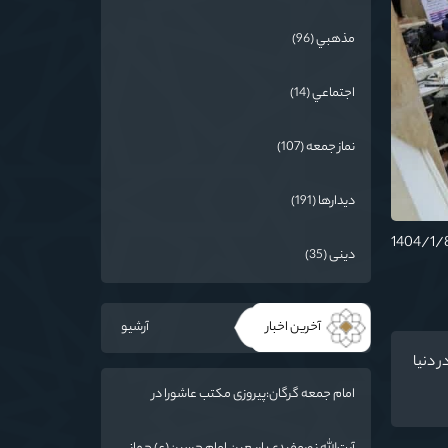
مذهبي (96)
اجتماعي (14)
نماز جمعه (107)
دیدارها (191)
دینی (35)
آخرین اخبار
آرشیو
 دنیا
امام جمعه گرگان:پیروزی مکتب عاشورا در
اربعین/ ملت ایران در برابر استکبار تسلیم
نمی‌شود