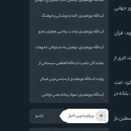
آیت‌الله نورمفیدی: اربعین امام حسین(ع) جهانی
شد/ استان گلستان الگوی وحدت اسلامی است/
یت روز جهانی
تهمت به مسئولان حد شرعی دارد
آیت‌الله نورمفیدی: اقتدار موشکی و فرهنگ
شهادت، دو بال ماندگاری انقلاب / از درس عاشورا
تا ضرورت روایتگری جهانی
آیت‌الله نورمفیدی :وحدت، واجبی هم‌پای نماز و
ود: قرآن
روزه است/ شرایط جهان در حال تغییر
آیت‌الله نورمفیدی: توهین به مسئولان، «مهمات
ارزان» برای دشمن است / آمریکا به دنبال تفرقه
 اثری از
به جای جنگ است
نمایندگان حضرت آیت‌الله العظمی سیستانی از
خاندان شهدای «جنگ رمضان» در گلستان تجلیل
کردند
روایت آیت‌الله نورمفیدی از سیاسی‌ترین فینال
کرد: امت
فوتبال تاریخ؛ وقتی ورزش جای سیاست
می‌نشیند
بلکه در
آیت‌الله نورمفیدی: سواد رسانه یعنی توانایی
انتقال معارف اهل‌بیت(ع) به زبان مردم
پربازدیدترین اخبار
آرشیو
سطین باز