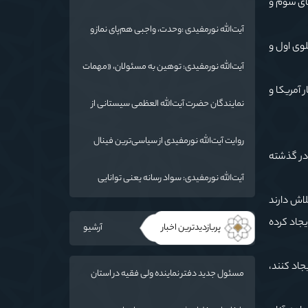
های سوم و
شهادت، دو بال ماندگاری انقلاب / از درس عاشورا
تا ضرورت روایتگری جهانی
آیت‌الله نورمفیدی :وحدت، واجبی هم‌پای نماز و
روزه است/ شرایط جهان در حال تغییر
لوی اول و
آیت‌الله نورمفیدی: توهین به مسئولان، «مهمات
ارزان» برای دشمن است / آمریکا به دنبال تفرقه
 آمریکا و
به جای جنگ است
نمایندگان حضرت آیت‌الله العظمی سیستانی از
خاندان شهدای «جنگ رمضان» در گلستان تجلیل
کردند
روایت آیت‌الله نورمفیدی از سیاسی‌ترین فینال
 در گذشته
فوتبال تاریخ؛ وقتی ورزش جای سیاست
می‌نشیند
آیت‌الله نورمفیدی: سواد رسانه یعنی توانایی
انتقال معارف اهل‌بیت(ع) به زبان مردم
اش دارند
یجاد کرده
پربازدیدترین اخبار
آرشیو
اد کنند،
مسئول جدید دفتر نماینده ولی فقیه در استان
گلستان و امام جمعه گرگان معرفی شد