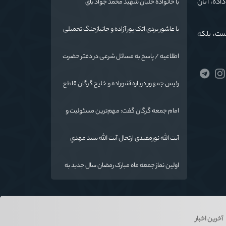
اده، آنان
با خانواده خلبان شهید محمد جواد بای
با عاشور بردی اتک پور آزاده و جانبازجنگ تحمیلی
ست، بلکه
اطلاعیه / پاسخ به مسائل شرعی در دفتر حضرت
آیت الله نورمفیدی
رئیس جمهور درباره آشوراده و خلیج گرگان قاطع
است
امام جمعه گرگان گفت: مهم‌ترین مسئولیت و
رسالت معلمان در کنار تدریس علم به
دانش‌آموزان، انسان‌سازی و تربیت نیروهای موثر
آیت الله نورمفیدی ارتحال آیت الله سيد مهدي
و مفید برای آینده ایران اسلامی است.
موسوی بجنوردی را تسلیت گفت
اولین نماز جمعه ماه مبارک رمضان سال جدید به
امامت نماینده مقام معظم رهبری دراستان
گلستان اقامه می گردد.
آخرین اخبار