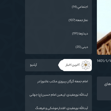
اجتماعي (14)
نماز جمعه (107)
دیدارها (191)
دینی (35)
آخرین اخبار
آرشیو
امام جمعه گرگان:پیروزی مکتب عاشورا در
‌های
اربعین/ ملت ایران در برابر استکبار تسلیم
نمی‌شود
آیت‌الله نورمفیدی: اربعین امام حسین(ع) جهانی
شد/ استان گلستان الگوی وحدت اسلامی است/
تهمت به مسئولان حد شرعی دارد
آیت‌الله نورمفیدی: اقتدار موشکی و فرهنگ