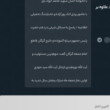
با خانواده خلبان شهید محمد جواد بای
علاوه بر
با عاشور بردی اتک پور آزاده و جانبازجنگ تحمیلی
اطلاعیه / پاسخ به مسائل شرعی در دفتر حضرت
آیت الله نورمفیدی
رئیس جمهور درباره آشوراده و خلیج گرگان قاطع
است
امام جمعه گرگان گفت: مهم‌ترین مسئولیت و
رسالت معلمان در کنار تدریس علم به
دانش‌آموزان، انسان‌سازی و تربیت نیروهای موثر
آیت الله نورمفیدی ارتحال آیت الله سيد مهدي
و مفید برای آینده ایران اسلامی است.
موسوی بجنوردی را تسلیت گفت
اولین نماز جمعه ماه مبارک رمضان سال جدید به
امامت نماینده مقام معظم رهبری دراستان
گلستان اقامه می گردد.
آخرین اخبار