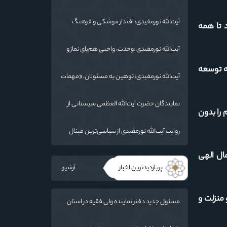
شد/ استان گلستان الگوی وحدت اسلامی است/
تهمت به مسئولان حد شرعی دارد
آیت‌الله نورمفیدی: اقتدار موشکی و فرهنگ
 تا همه
شهادت، دو بال ماندگاری انقلاب / از درس عاشورا
تا ضرورت روایتگری جهانی
آیت‌الله نورمفیدی :وحدت، واجبی هم‌پای نماز و
روزه است/ شرایط جهان در حال تغییر
به توسعه
آیت‌الله نورمفیدی: توهین به مسئولان، «مهمات
ارزان» برای دشمن است / آمریکا به دنبال تفرقه
به جای جنگ است
نمایندگان حضرت آیت‌الله العظمی سیستانی از
 را بدون
خاندان شهدای «جنگ رمضان» در گلستان تجلیل
کردند
روایت آیت‌الله نورمفیدی از سیاسی‌ترین فینال
فوتبال تاریخ؛ وقتی ورزش جای سیاست
می‌نشیند
ال الهی
پربازدیدترین اخبار
آرشیو
 منزلت و
مسئول جدید دفتر نماینده ولی فقیه در استان
گلستان و امام جمعه گرگان معرفی شد