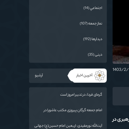
اجتماعي (14)
نماز جمعه (107)
دیدارها (192)
دینی (35)
آخرین اخبار
آرشیو
گرمای فردا، در تدبیر امروز است
امام جمعه گرگان:پیروزی مکتب عاشورا در
اربعین/ ملت ایران در برابر استکبار تسلیم
هبری در
نمی‌شود
آیت‌الله نورمفیدی: اربعین امام حسین(ع) جهانی