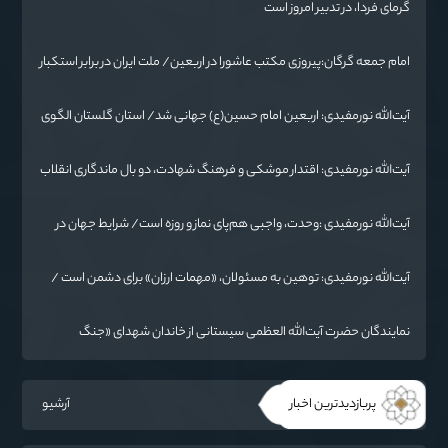
گرمای فردا، در تدبیر امروز است
امام جمعه گرگان:پیروزی مکتب عاشورا در اربعین/ ملت ایران در برابر استکبار
تسلیم نمی‌شود
آیت‌الله نورمفیدی: اربعین امام حسین(ع) جهانی شد/ استان گلستان الگوی
وحدت اسلامی است/ تهمت به مسئولان حد شرعی دارد
آیت‌الله نورمفیدی: اقتدار موشکی و فرهنگ شهادت، دو بال ماندگاری انقلاب
/ از درس عاشورا تا ضرورت روایتگری جهانی
آیت‌الله نورمفیدی :وحدت، واجبی هم‌پای نماز و روزه است/ شرایط جهان در
حال تغییر
آیت‌الله نورمفیدی: توهین به مسئولان، «مهمات ارزان» برای دشمن است /
آمریکا به دنبال تفرقه به جای جنگ است
نمایندگان حضرت آیت‌الله العظمی سیستانی از خاندان شهدای «جنگ
رمضان» در گلستان تجلیل کردند
پربازدیدترین اخبار
آرشیو