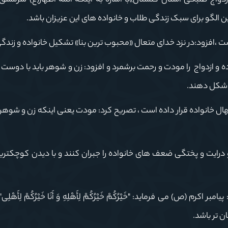
دواج طلبگی استان گلستان»با اشاره به اینکه ائمه اطهار(ع) سرمشق
رین الگو برای سبک زندگی طلاب و خانواده های این عزیزان باشد.
 ،افزود:در نزد خدای متعال «محبوب ترین بنا» تشکیل خانواده و زندگ
ه و ازدواج را مودت و رحمت برشمرد و افزود: زن و شوهر باید با دوست
د شکل دهند.
 نهال خانواده قرار داده است ، تصریح کرد: مودت یعنی اینکه زن و شوهر
درایت و پختگی ضعف های خانواده را جبران کنند و با دیدن کوچکت
م (ص) می فرماید: "خَیْرُکُمْ خَیْرُکُمْ لِأَهْلِهِ وَ أَنَا خَیْرُکُمْ لِأَهْلِ
 تر باشد.