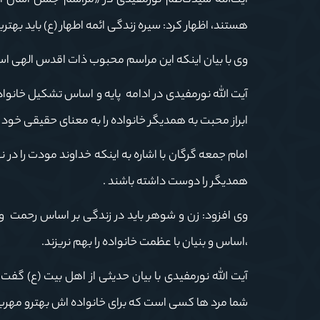
آیت‌الله سیدکاظم نورمفیدی در «مراسم جشن آسان از
هستند، اظهار کرد: سیره زندگی ائمه اطهار (ع) باید بهت
وی با بیان اینکه این مراسم محبوب ذات اقدس الهی است
آیت الله نورمفیدی در ادامه پایه و اساس تشکیل خانواد
ابراز محبت به همدیگر خانواده را به معنای حقیقی خو
امام جمعه گرگان با اشاره به اینکه خداوند مودت را در
همدیگر را دوست داشته باشند .
وی افزود: زن و شوهر باید در زندگی بر اساس رحمت و
،اساس و بنیان با عظمت خانواده را بهم نریزند.
آیت الله نورمفیدی با بیان حدیثی از اهل بیت (ع) گفت: پیامبر اکر
شما مرد ها كسى است كه براى خانواده اش بهترو مهربان