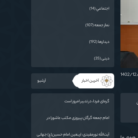
اجتماعي (14)
نماز جمعه (107)
دیدارها (192)
دینی (35)
آخرین اخبار
آرشیو
گرمای فردا، در تدبیر امروز است
امام جمعه گرگان:پیروزی مکتب عاشورا در
اربعین/ ملت ایران در برابر استکبار تسلیم
نمی‌شود
آیت‌الله نورمفیدی: اربعین امام حسین(ع) جهانی