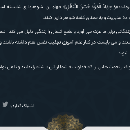
 «وَ جِهَادُ الْمَرْأَةِ حُسْنُ التَّبَعُّلِ»؛ جهادِ زن، شوهردارى شايسته 
انواده مدیریت و به معنای کلمه شوهر داری کنند.
 زندگانی برای ما عزت می آورد و طمع انسان را زندگی ذلیل می کند ، تص
تند و می بایست در کنار علم آموزی تهذیب نفس هم داشته باشند
و 
شوند.
ر نعمت هایی را که خداوند به شما ارزانی داشته را بدانید و تا می توانید
اشتراک گذاری :