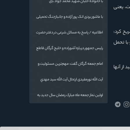
با خانواده خلبان شهید محمد جواد بای
است، یعنی
با عاشور بردی اتک پور آزاده و جانبازجنگ تحمیلی
ریح کرد:
اطلاعیه / پاسخ به مسائل شرعی در دفتر حضرت
آیت الله نورمفیدی
با تحمل
رئیس جمهور درباره آشوراده و خلیج گرگان قاطع
است
امام جمعه گرگان گفت: مهم‌ترین مسئولیت و
 از آنها
رسالت معلمان در کنار تدریس علم به
دانش‌آموزان، انسان‌سازی و تربیت نیروهای موثر
آیت الله نورمفیدی ارتحال آیت الله سيد مهدي
و مفید برای آینده ایران اسلامی است.
موسوی بجنوردی را تسلیت گفت
اولین نماز جمعه ماه مبارک رمضان سال جدید به
امامت نماینده مقام معظم رهبری دراستان
گلستان اقامه می گردد.