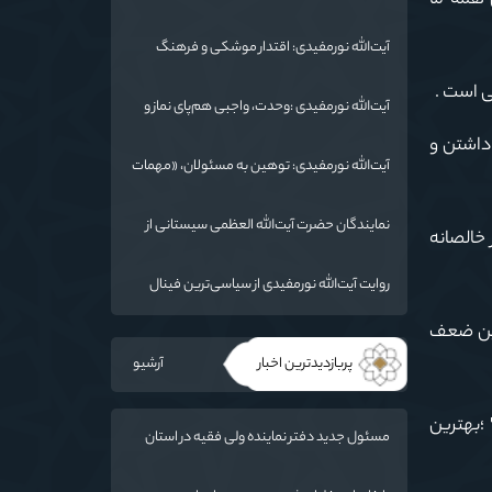
 همه ما
شد/ استان گلستان الگوی وحدت اسلامی است/
تهمت به مسئولان حد شرعی دارد
آیت‌الله نورمفیدی: اقتدار موشکی و فرهنگ
شهادت، دو بال ماندگاری انقلاب / از درس عاشورا
ی است .
تا ضرورت روایتگری جهانی
آیت‌الله نورمفیدی :وحدت، واجبی هم‌پای نماز و
روزه است/ شرایط جهان در حال تغییر
 داشتن و
آیت‌الله نورمفیدی: توهین به مسئولان، «مهمات
ارزان» برای دشمن است / آمریکا به دنبال تفرقه
به جای جنگ است
نمایندگان حضرت آیت‌الله العظمی سیستانی از
 خالصانه
خاندان شهدای «جنگ رمضان» در گلستان تجلیل
کردند
روایت آیت‌الله نورمفیدی از سیاسی‌ترین فینال
فوتبال تاریخ؛ وقتی ورزش جای سیاست
رین ضعف
می‌نشیند
پربازدیدترین اخبار
آرشیو
ی" ؛بهترين
مسئول جدید دفتر نماینده ولی فقیه در استان
گلستان و امام جمعه گرگان معرفی شد