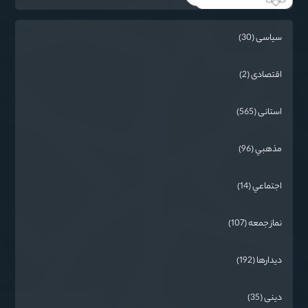
سیاسی (30)
اقتصادی (2)
استانی (565)
مذهبي (96)
اجتماعي (14)
نماز جمعه (107)
دیدارها (192)
دینی (35)