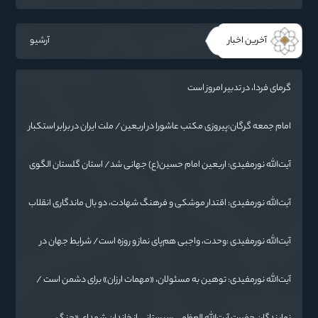
آخرین اخبار
آرشیو
گرمای فردا، در تدبیر امروز است
امام جمعه گرگان:پیروزی مکتب عاشورا در اربعین/ ملت ایران در برابر استکبار
تسلیم نمی‌شود
آیت‌الله نورمفیدی: اربعین امام حسین(ع) جهانی شد/ استان گلستان الگوی
وحدت اسلامی است/ تهمت به مسئولان حد شرعی دارد
آیت‌الله نورمفیدی: اقتدار موشکی و فرهنگ شهادت، دو بال ماندگاری انقلاب
/ از درس عاشورا تا ضرورت روایتگری جهانی
آیت‌الله نورمفیدی :وحدت، واجبی هم‌پای نماز و روزه است/ شرایط جهان در
حال تغییر
آیت‌الله نورمفیدی: توهین به مسئولان، «مهمات ارزان» برای دشمن است /
آمریکا به دنبال تفرقه به جای جنگ است