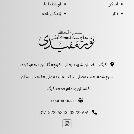
اماکن
ارتباط با ما
آثار
زندگی نامه
گرگان، خيابان شهيد رجايي، کوچه گلشن دهم، کوي
سرچشمه، جنب مصلي، دفتر نماينده ولي فقيه در استان
گلستان و امام جمعه گرگان
noormofidi.ir
017-32225343-32222976-