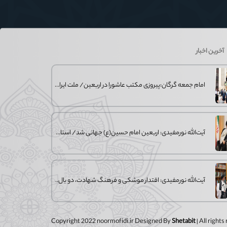
آخرین اخبار
امام جمعه گرگان:پیروزی مکتب عاشورا در اربعین/ ملت ایران در برابر استکبار تسلیم
آیت‌الله نورمفیدی: اربعین امام حسین(ع) جهانی شد/ استان گلستان الگوی وحدت
آیت‌الله نورمفیدی: اقتدار موشکی و فرهنگ شهادت، دو بال ماندگاری انقلاب / از در
Copyright 2022 noormofidi.ir Designed By
Shetabit
| All right