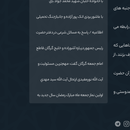
با خانواده خلبان شهید محمد جواد بای
جنبه های
با عاشور بردی اتک پور آزاده و جانبازجنگ تحمیلی
 رابطه می
اطلاعیه / پاسخ به مسائل شرعی در دفتر حضرت
آیت الله نورمفیدی
جاهایی که
رئیس جمهور درباره آشوراده و خلیج گرگان قاطع
بزنند، از
است
امام جمعه گرگان گفت: مهم‌ترین مسئولیت و
رسالت معلمان در کنار تدریس علم به
ز آن حضرت
دانش‌آموزان، انسان‌سازی و تربیت نیروهای موثر
آیت الله نورمفیدی ارتحال آیت الله سيد مهدي
و مفید برای آینده ایران اسلامی است.
موسوی بجنوردی را تسلیت گفت
وعدوستی و
اولین نماز جمعه ماه مبارک رمضان سال جدید به
امامت نماینده مقام معظم رهبری دراستان
گلستان اقامه می گردد.