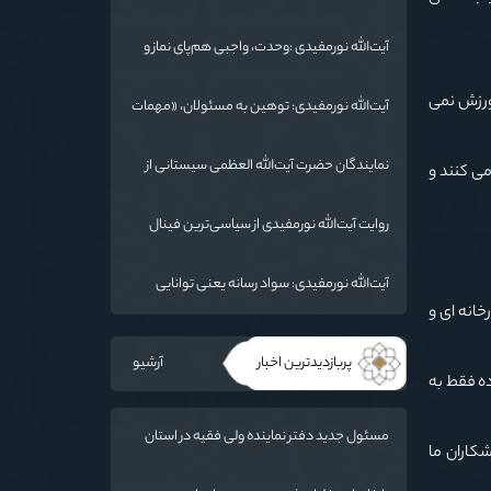
شهادت، دو بال ماندگاری انقلاب / از درس عاشورا
تا ضرورت روایتگری جهانی
آیت‌الله نورمفیدی :وحدت، واجبی هم‌پای نماز و
روزه است/ شرایط جهان در حال تغییر
 ورزش نمی
آیت‌الله نورمفیدی: توهین به مسئولان، «مهمات
ارزان» برای دشمن است / آمریکا به دنبال تفرقه
به جای جنگ است
نمایندگان حضرت آیت‌الله العظمی سیستانی از
می کنند و
خاندان شهدای «جنگ رمضان» در گلستان تجلیل
کردند
روایت آیت‌الله نورمفیدی از سیاسی‌ترین فینال
فوتبال تاریخ؛ وقتی ورزش جای سیاست
می‌نشیند
آیت‌الله نورمفیدی: سواد رسانه یعنی توانایی
انتقال معارف اهل‌بیت(ع) به زبان مردم
انه ای و
پربازدیدترین اخبار
آرشیو
ده فقط به
مسئول جدید دفتر نماینده ولی فقیه در استان
کاران ما
گلستان و امام جمعه گرگان معرفی شد