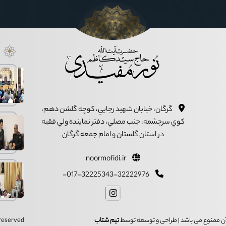
گرگان، خيابان شهيد رجايي، کوچه گلشن دهم،
کوي سرچشمه، جنب مصلي، دفتر نماينده ولي فقيه
در استان گلستان و امام جمعه گرگان
noormofidi.ir
017-32225343-32222976-
ز آن ممنوع می باشد | طراحی و توسعه توسط
تیم شتاب
s reserved