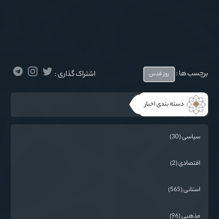
برچسب ها :
اشتراک گذاری :
روز قدس
دسته بندی اخبار
سیاسی (30)
اقتصادی (2)
استانی (565)
مذهبي (96)