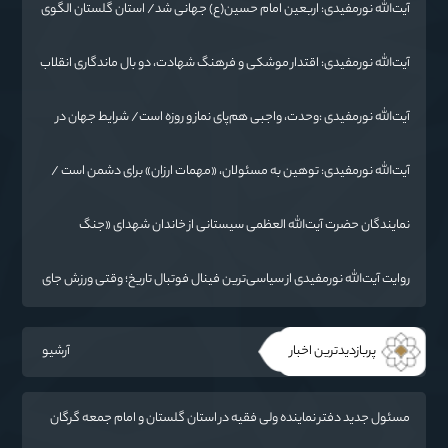
آیت‌الله نورمفیدی: اربعین امام حسین(ع) جهانی شد/ استان گلستان الگوی
وحدت اسلامی است/ تهمت به مسئولان حد شرعی دارد
آیت‌الله نورمفیدی: اقتدار موشکی و فرهنگ شهادت، دو بال ماندگاری انقلاب
/ از درس عاشورا تا ضرورت روایتگری جهانی
آیت‌الله نورمفیدی :وحدت، واجبی هم‌پای نماز و روزه است/ شرایط جهان در
حال تغییر
آیت‌الله نورمفیدی: توهین به مسئولان، «مهمات ارزان» برای دشمن است /
آمریکا به دنبال تفرقه به جای جنگ است
نمایندگان حضرت آیت‌الله العظمی سیستانی از خاندان شهدای «جنگ
رمضان» در گلستان تجلیل کردند
روایت آیت‌الله نورمفیدی از سیاسی‌ترین فینال فوتبال تاریخ؛ وقتی ورزش جای
سیاست می‌نشیند
پربازدیدترین اخبار
آرشیو
مسئول جدید دفتر نماینده ولی فقیه در استان گلستان و امام جمعه گرگان
معرفی شد