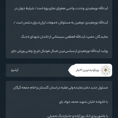
/ از درس عاشورا تا ضرورت روایتگری جهانی
آیت‌الله نورمفیدی :وحدت، واجبی هم‌پای نماز و روزه است/ شرایط جهان در
حال تغییر
آیت‌الله نورمفیدی: توهین به مسئولان، «مهمات ارزان» برای دشمن است /
آمریکا به دنبال تفرقه به جای جنگ است
نمایندگان حضرت آیت‌الله العظمی سیستانی از خاندان شهدای «جنگ
رمضان» در گلستان تجلیل کردند
روایت آیت‌الله نورمفیدی از سیاسی‌ترین فینال فوتبال تاریخ؛ وقتی ورزش جای
سیاست می‌نشیند
پربازدیدترین اخبار
آرشیو
مسئول جدید دفتر نماینده ولی فقیه در استان گلستان و امام جمعه گرگان
معرفی شد
با خانواده خلبان شهید محمد جواد بای
با عاشور بردی اتک پور آزاده و جانبازجنگ تحمیلی