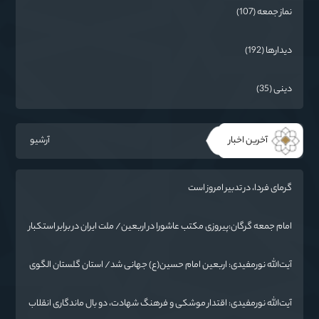
نماز جمعه (107)
دیدارها (192)
دینی (35)
آخرین اخبار
آرشیو
گرمای فردا، در تدبیر امروز است
امام جمعه گرگان:پیروزی مکتب عاشورا در اربعین/ ملت ایران در برابر استکبار
تسلیم نمی‌شود
آیت‌الله نورمفیدی: اربعین امام حسین(ع) جهانی شد/ استان گلستان الگوی
وحدت اسلامی است/ تهمت به مسئولان حد شرعی دارد
آیت‌الله نورمفیدی: اقتدار موشکی و فرهنگ شهادت، دو بال ماندگاری انقلاب