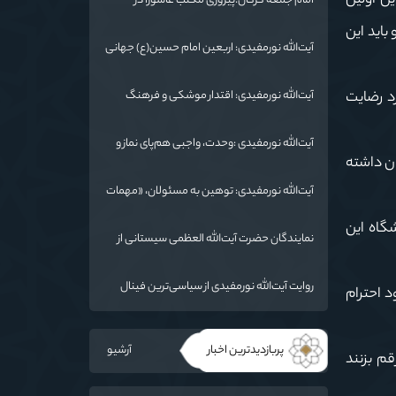
 این اولین‌
امام جمعه گرگان:پیروزی مکتب عاشورا در
اربعین/ ملت ایران در برابر استکبار تسلیم
باید این
نمی‌شود
آیت‌الله نورمفیدی: اربعین امام حسین(ع) جهانی
شد/ استان گلستان الگوی وحدت اسلامی است/
تهمت به مسئولان حد شرعی دارد
د رضایت
آیت‌الله نورمفیدی: اقتدار موشکی و فرهنگ
شهادت، دو بال ماندگاری انقلاب / از درس عاشورا
تا ضرورت روایتگری جهانی
آیت‌الله نورمفیدی :وحدت، واجبی هم‌پای نماز و
ان داشته
روزه است/ شرایط جهان در حال تغییر
آیت‌الله نورمفیدی: توهین به مسئولان، «مهمات
ارزان» برای دشمن است / آمریکا به دنبال تفرقه
شگاه این
به جای جنگ است
نمایندگان حضرت آیت‌الله العظمی سیستانی از
خاندان شهدای «جنگ رمضان» در گلستان تجلیل
کردند
روایت آیت‌الله نورمفیدی از سیاسی‌ترین فینال
د احترام
فوتبال تاریخ؛ وقتی ورزش جای سیاست
می‌نشیند
پربازدیدترین اخبار
آرشیو
قم بزنند