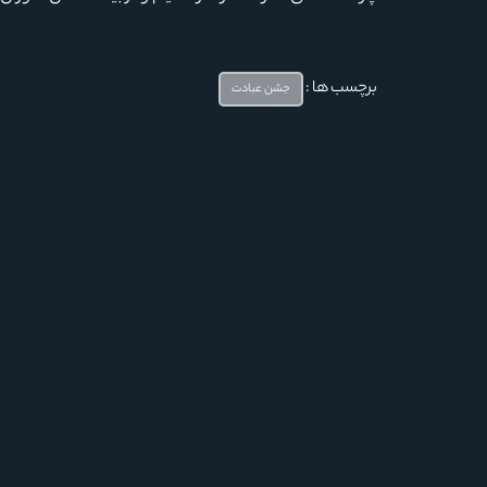
برچسب ها :
جشن عبادت