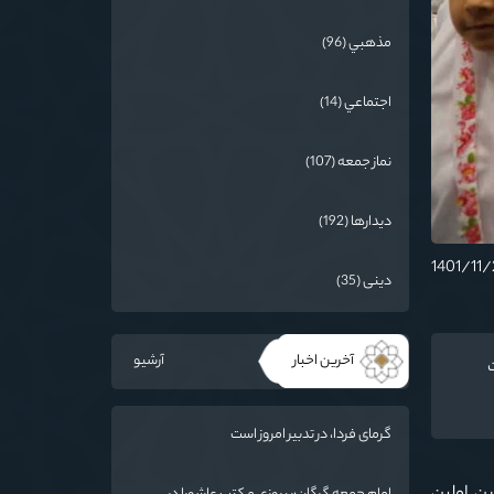
مذهبي (96)
اجتماعي (14)
نماز جمعه (107)
دیدارها (192)
دینی (35)
آخرین اخبار
آرشیو
گرمای فردا، در تدبیر امروز است