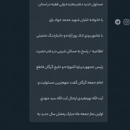
مسئول جدید دفتر نماینده ولی فقیه در استان
گلستان و امام جمعه گرگان معرفی شد
با خانواده خلبان شهید محمد جواد بای
با عاشور بردی اتک پور آزاده و جانبازجنگ تحمیلی
اطلاعیه / پاسخ به مسائل شرعی در دفتر حضرت
آیت الله نورمفیدی
رئیس جمهور درباره آشوراده و خلیج گرگان قاطع
است
امام جمعه گرگان گفت: مهم‌ترین مسئولیت و
رسالت معلمان در کنار تدریس علم به
دانش‌آموزان، انسان‌سازی و تربیت نیروهای موثر
آیت الله نورمفیدی ارتحال آیت الله سيد مهدي
و مفید برای آینده ایران اسلامی است.
موسوی بجنوردی را تسلیت گفت
اولین نماز جمعه ماه مبارک رمضان سال جدید به
امامت نماینده مقام معظم رهبری دراستان
گلستان اقامه می گردد.