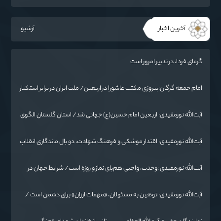
آخرین اخبار
آرشیو
گرمای فردا، در تدبیر امروز است
امام جمعه گرگان:پیروزی مکتب عاشورا در اربعین/ ملت ایران در برابر استکبار
تسلیم نمی‌شود
آیت‌الله نورمفیدی: اربعین امام حسین(ع) جهانی شد/ استان گلستان الگوی
وحدت اسلامی است/ تهمت به مسئولان حد شرعی دارد
آیت‌الله نورمفیدی: اقتدار موشکی و فرهنگ شهادت، دو بال ماندگاری انقلاب
/ از درس عاشورا تا ضرورت روایتگری جهانی
آیت‌الله نورمفیدی :وحدت، واجبی هم‌پای نماز و روزه است/ شرایط جهان در
حال تغییر
آیت‌الله نورمفیدی: توهین به مسئولان، «مهمات ارزان» برای دشمن است /
آمریکا به دنبال تفرقه به جای جنگ است