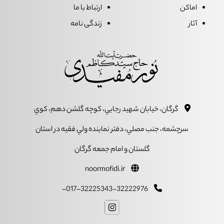
اماکن
ارتباط با ما
آثار
زندگی نامه
گرگان، خيابان شهيد رجايي، کوچه گلشن دهم، کوي
سرچشمه، جنب مصلي، دفتر نماينده ولي فقيه در استان
گلستان و امام جمعه گرگان
noormofidi.ir
017-32225343-32222976-