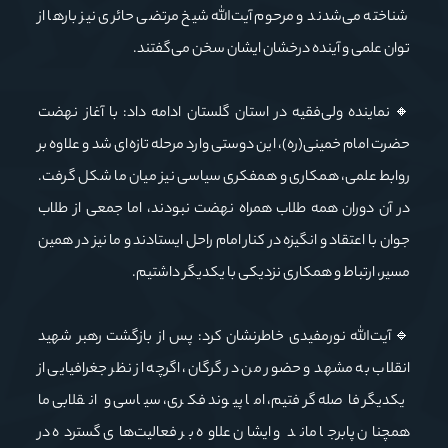
شناخته می‌شدند و مرحوم آیت‌الله شیخ مرتضی حائری نیز بارها از
توان علمی و آینده درخشان ایشان سخن می‌گفتند.
🔸نماینده ولی‌فقیه در استان گلستان ادامه داد: با آغاز نهضت
حضرت امام خمینی(ره)، این دوستی وارد مرحله تازه‌ای شد و علاوه بر
روابط علمی، همکاری و همفکری سیاسی نیز میان ما شکل گرفت.
در آن دوران همه طلاب همراه نهضت نبودند، اما جمعی از طلاب
جوان با اعتقاد و انگیزه در کنار امام راحل ایستادند و ما نیز در همین
مسیر، ارتباط و همکاری نزدیکی با یکدیگر داشتیم.
🔹آیت‌الله نورمفیدی خاطرنشان کرد: پس از بازگشت رهبر شهید
انقلاب به مشهد و حضور من در گرگان، اگرچه از نظر جغرافیایی از
یکدیگر فاصله گرفتیم، اما پیوند فکری، سیاسی و انقلابی ما
همچنان پابرجا ماند و ایشان علاوه بر فعالیت‌های گسترده در