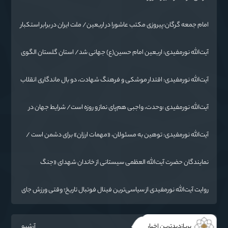
امام جمعه گرگان:پیروزی مکتب عاشورا در اربعین/ ملت ایران در برابر استکبار
تسلیم نمی‌شود
آیت‌الله نورمفیدی: اربعین امام حسین(ع) جهانی شد/ استان گلستان الگوی
وحدت اسلامی است/ تهمت به مسئولان حد شرعی دارد
آیت‌الله نورمفیدی: اقتدار موشکی و فرهنگ شهادت، دو بال ماندگاری انقلاب
/ از درس عاشورا تا ضرورت روایتگری جهانی
آیت‌الله نورمفیدی :وحدت، واجبی هم‌پای نماز و روزه است/ شرایط جهان در
حال تغییر
آیت‌الله نورمفیدی: توهین به مسئولان، «مهمات ارزان» برای دشمن است /
آمریکا به دنبال تفرقه به جای جنگ است
نمایندگان حضرت آیت‌الله العظمی سیستانی از خاندان شهدای «جنگ
رمضان» در گلستان تجلیل کردند
روایت آیت‌الله نورمفیدی از سیاسی‌ترین فینال فوتبال تاریخ؛ وقتی ورزش جای
سیاست می‌نشیند
پربازدیدترین اخبار
آرشیو