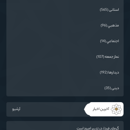
استانی (565)
مذهبي (96)
اجتماعي (14)
نماز جمعه (107)
دیدارها (192)
دینی (35)
آخرین اخبار
آرشیو
گرمای فردا، در تدبیر امروز است