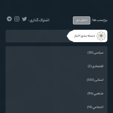
برچسب ها :
اشتراک گذاری :
احقاق حق
دسته بندی اخبار
سیاسی (30)
اقتصادی (2)
استانی (565)
مذهبي (96)
اجتماعي (14)