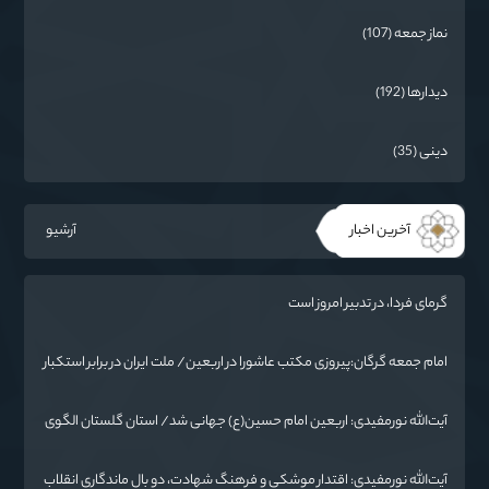
نماز جمعه (107)
دیدارها (192)
دینی (35)
آخرین اخبار
آرشیو
گرمای فردا، در تدبیر امروز است
امام جمعه گرگان:پیروزی مکتب عاشورا در اربعین/ ملت ایران در برابر استکبار
تسلیم نمی‌شود
آیت‌الله نورمفیدی: اربعین امام حسین(ع) جهانی شد/ استان گلستان الگوی
وحدت اسلامی است/ تهمت به مسئولان حد شرعی دارد
آیت‌الله نورمفیدی: اقتدار موشکی و فرهنگ شهادت، دو بال ماندگاری انقلاب