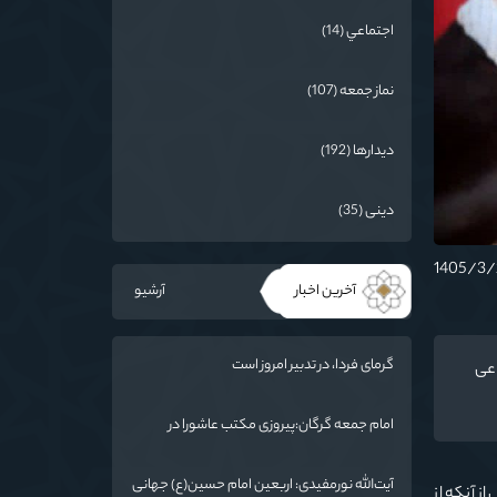
اجتماعي (14)
نماز جمعه (107)
دیدارها (192)
دینی (35)
آخرین اخبار
آرشیو
گرمای فردا، در تدبیر امروز است
اعی
امام جمعه گرگان:پیروزی مکتب عاشورا در
اربعین/ ملت ایران در برابر استکبار تسلیم
نمی‌شود
آیت‌الله نورمفیدی: اربعین امام حسین(ع) جهانی
پس از آنکه از