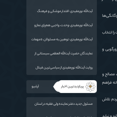
شد/ استان گلستان الگوی وحدت اسلامی است/
تهمت به مسئولان حد شرعی دارد
آیت‌الله نورمفیدی: اقتدار موشکی و فرهنگ
وگانگی‌ها
شهادت، دو بال ماندگاری انقلاب / از درس عاشورا
تا ضرورت روایتگری جهانی
آیت‌الله نورمفیدی :وحدت، واجبی هم‌پای نماز و
روزه است/ شرایط جهان در حال تغییر
را انتخاب
آیت‌الله نورمفیدی: توهین به مسئولان، «مهمات
ارزان» برای دشمن است / آمریکا به دنبال تفرقه
ورگویی و
به جای جنگ است
نمایندگان حضرت آیت‌الله العظمی سیستانی از
خاندان شهدای «جنگ رمضان» در گلستان تجلیل
کردند
روایت آیت‌الله نورمفیدی از سیاسی‌ترین فینال
فوتبال تاریخ؛ وقتی ورزش جای سیاست
ب مصالح و
می‌نشیند
انه فراهم
پربازدیدترین اخبار
آرشیو
ردم تلاش
مسئول جدید دفتر نماینده ولی فقیه در استان
گلستان و امام جمعه گرگان معرفی شد
د و نباید