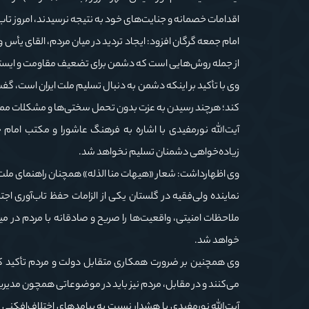
اقدامات خصمانه و جنایت‌های خود به نتیجه نرسیدند، امروز تاب‌آ
امام جمعه گرگان افزود: ایجاد تردید در میان مردم، القای یأس
از جمله روش‌هایی است که دشمن برای تضعیف مقاومت و ایستاد
وی با تأکید بر اینکه دشمن به دنبال تسلیم ملت ایران است، گفت:
کند؛ هرچند رسیدن به عزت بدون تحمل سختی‌ها و مشکلات م
آیت‌الله نورمفیدی با اشاره به فرهنگ عاشورا و مکتب امام 
زیاده‌خواهی دشمنان تسلیم نخواهد شد.
وی اظهارداشت: شعار «هیهات منا الذله» همچنان راهنمای ملت 
نماینده ولی‌فقیه در گلستان یکی از الزامات حفظ تاب‌آوری ا
ملاحظات امنیتی، واقعیت‌ها را صریح و صادقانه با مردم در میا
خواهد شد.
وی همچنین بر ضرورت همکاری متقابل دولت و مردم تأکید کر
می‌کنند و در مقابل، مردم نیز باید در موضوعاتی همچون مدیریت
آیت‌الله نورمفیدی با هشدار نسبت به پیامدهای اختلاف‌افکنی