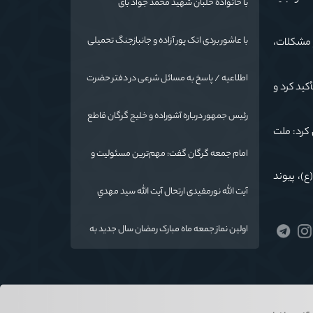
با خانواده خلبان شهید محمد جواد بای
با عاشور بردی اتک پور آزاده و جانبازجنگ تحمیلی
 مشکلات،
اطلاعیه / پاسخ به مسائل شرعی در دفتر حضرت
کید کرد و
آیت الله نورمفیدی
رئیس جمهور درباره آشوراده و خلیج گرگان قاطع
کرد: ملت
است
امام جمعه گرگان گفت: مهم‌ترین مسئولیت و
رسالت معلمان در کنار تدریس علم به
ع)، پیوند
دانش‌آموزان، انسان‌سازی و تربیت نیروهای موثر
آیت الله نورمفیدی ارتحال آیت الله سيد مهدي
و مفید برای آینده ایران اسلامی است.
موسوی بجنوردی را تسلیت گفت
اولین نماز جمعه ماه مبارک رمضان سال جدید به
امامت نماینده مقام معظم رهبری دراستان
گلستان اقامه می گردد.