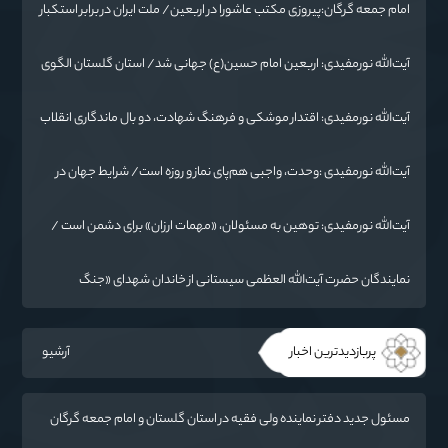
امام جمعه گرگان:پیروزی مکتب عاشورا در اربعین/ ملت ایران در برابر استکبار
تسلیم نمی‌شود
آیت‌الله نورمفیدی: اربعین امام حسین(ع) جهانی شد/ استان گلستان الگوی
وحدت اسلامی است/ تهمت به مسئولان حد شرعی دارد
آیت‌الله نورمفیدی: اقتدار موشکی و فرهنگ شهادت، دو بال ماندگاری انقلاب
/ از درس عاشورا تا ضرورت روایتگری جهانی
آیت‌الله نورمفیدی :وحدت، واجبی هم‌پای نماز و روزه است/ شرایط جهان در
حال تغییر
آیت‌الله نورمفیدی: توهین به مسئولان، «مهمات ارزان» برای دشمن است /
آمریکا به دنبال تفرقه به جای جنگ است
نمایندگان حضرت آیت‌الله العظمی سیستانی از خاندان شهدای «جنگ
رمضان» در گلستان تجلیل کردند
پربازدیدترین اخبار
آرشیو
مسئول جدید دفتر نماینده ولی فقیه در استان گلستان و امام جمعه گرگان
معرفی شد