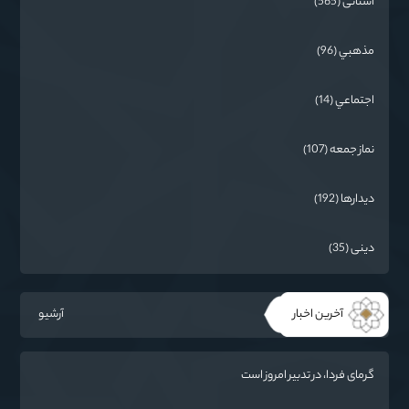
استانی (565)
مذهبي (96)
اجتماعي (14)
نماز جمعه (107)
دیدارها (192)
دینی (35)
آخرین اخبار
آرشیو
گرمای فردا، در تدبیر امروز است