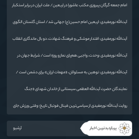
امام جمعه گرگان:پیروزی مکتب عاشورا در اربعین/ ملت ایران در برابر استکبار
تسلیم نمی‌شود
آیت‌الله نورمفیدی: اربعین امام حسین(ع) جهانی شد/ استان گلستان الگوی
وحدت اسلامی است/ تهمت به مسئولان حد شرعی دارد
آیت‌الله نورمفیدی: اقتدار موشکی و فرهنگ شهادت، دو بال ماندگاری انقلاب
/ از درس عاشورا تا ضرورت روایتگری جهانی
آیت‌الله نورمفیدی :وحدت، واجبی هم‌پای نماز و روزه است/ شرایط جهان در
حال تغییر
آیت‌الله نورمفیدی: توهین به مسئولان، «مهمات ارزان» برای دشمن است /
آمریکا به دنبال تفرقه به جای جنگ است
نمایندگان حضرت آیت‌الله العظمی سیستانی از خاندان شهدای «جنگ
رمضان» در گلستان تجلیل کردند
روایت آیت‌الله نورمفیدی از سیاسی‌ترین فینال فوتبال تاریخ؛ وقتی ورزش جای
سیاست می‌نشیند
پربازدیدترین اخبار
آرشیو