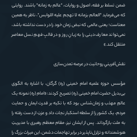
ضمن تسلط بر فقه، اصول و روایات، "عالم به زمانه" باشند. روایتی
که می‌فرماید "العالم بزمانه لا تهجم علیه اللوابس"، ناظر به همین
معناست؛ یعنی عالمی که نبض زمان خود را در دست نداشته باشد،
نمی‌تواند معارف دینی را به زبانِ روز و در قالبِ فهمِ نسل معاصر
منتقل کند.»
نقش‌آفرینیِ روحانیت در عرصه تمدن‌سازی
مؤسس حوزه علمیه امام خمینی (ره) گرگان، با اشاره به الگوی
بی‌بدیل حضرت امام خمینی (ره) تصریح کردند: «امام (ره) نمونه یک
عالمِ مهذب و زمان‌شناس بود که با تکیه بر قدرت ایمان و حمایت
مردم، یک کشور را از سلطه استکبار نجات داد و عزتِ از دست رفته را
به ملت بازگرداند. پس از ایشان نیز، مقام معظم رهبری با مدیریتِ
هوشمندانه و تزلزل‌ناپذیر در برابر تهاجمات دشمن، این میراث بزرگ را