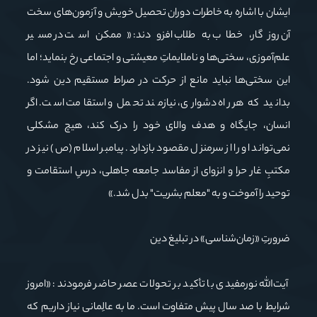
ایشان با اشاره به خاطرات دوران تحصیل خویش و آزمون‌های سخت
آن روزگار، خطاب به طلاب افزودند: «ممکن است در مسیر
علم‌آموزی، سختی‌ها و ناملایماتِ معیشتی و اجتماعی رخ بنماید؛ اما
این سختی‌ها نباید مانع از حرکت در صراط مستقیم دین شود.
بدانید که هر راه دشواری، نیازمند تحمل و استقامت است. اگر
انسان، جایگاه و هدف والای خود را درک کند، هیچ مشکلی
نمی‌تواند او را از سرمنزل مقصود بازدارد. پیامبر اسلام (ص) نیز در
مکتبِ غار حرا و انزوای از مفاسد جامعه جاهلی، درسِ استقامت و
توحید را آموخت و به "معلم بشریت" بدل شد.»
ضرورتِ «زمان‌شناسی» در تبلیغ دین
آیت‌الله نورمفیدی با تأکید بر تحولات عصر حاضر فرمودند: «امروز
شرایط با صد سال پیش متفاوت است. ما به عالِمانی نیاز داریم که