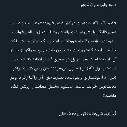
طلبه، وارثِ میراثِ نبوی
حضرت آیت‌الله نورمفیدی در آغاز، ضمن خیرمقدم به اساتید و طلاب،
مسیر طلبگی را راهی مبارک و برآمده از روایات اصیل اسلامی خواندند
و فرمودند: «تعبیر "العلماء ورثة الانبیاء" تنها یک عنوان نیست، بلکه
حقیقتی است که در روایات، به عنوان جانشینی پیامبر اکرم (ص) از
آن یاد شده است. شما عزیزان در مسیری گام نهاده‌اید که به منصب
خلافتِ رسول‌الله (ص) منتهی می‌شود؛ همان راهی که پیامبر اکرم
(ص) با خودسازی و پیوند با حضرت حق، آن را آغاز کرد و در
سخت‌ترین شرایط جامعه جاهلی، مشعل هدایت را روشن نگاه
داشت.»
گذر از سختی‌ها با تکیه بر هدف عالی