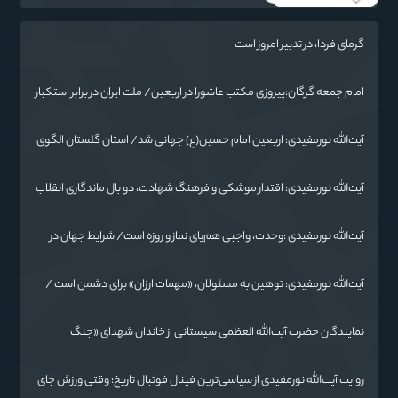
گرمای فردا، در تدبیر امروز است
امام جمعه گرگان:پیروزی مکتب عاشورا در اربعین/ ملت ایران در برابر استکبار
تسلیم نمی‌شود
آیت‌الله نورمفیدی: اربعین امام حسین(ع) جهانی شد/ استان گلستان الگوی
وحدت اسلامی است/ تهمت به مسئولان حد شرعی دارد
آیت‌الله نورمفیدی: اقتدار موشکی و فرهنگ شهادت، دو بال ماندگاری انقلاب
/ از درس عاشورا تا ضرورت روایتگری جهانی
آیت‌الله نورمفیدی :وحدت، واجبی هم‌پای نماز و روزه است/ شرایط جهان در
حال تغییر
آیت‌الله نورمفیدی: توهین به مسئولان، «مهمات ارزان» برای دشمن است /
آمریکا به دنبال تفرقه به جای جنگ است
نمایندگان حضرت آیت‌الله العظمی سیستانی از خاندان شهدای «جنگ
رمضان» در گلستان تجلیل کردند
روایت آیت‌الله نورمفیدی از سیاسی‌ترین فینال فوتبال تاریخ؛ وقتی ورزش جای