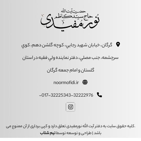
گرگان، خيابان شهيد رجايي، کوچه گلشن دهم، کوي
سرچشمه، جنب مصلي، دفتر نماينده ولي فقيه در استان
گلستان و امام جمعه گرگان
noormofidi.ir
017-32225343-32222976-
.کلیه حقوق سایت به دفتر آیت الله نورمفیدی تعلق دارد و کپی برداری از آن ممنوع می
باشد | طراحی و توسعه توسط
تیم شتاب