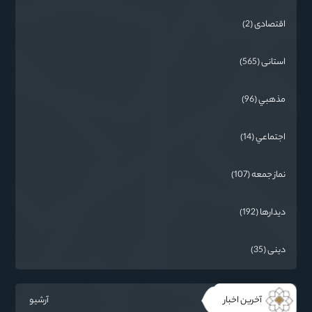
اقتصادی (2)
استانی (565)
مذهبي (96)
اجتماعي (14)
نماز جمعه (107)
دیدارها (192)
دینی (35)
آخرین اخبار
آرشیو