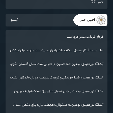
دینی (35)
آخرین اخبار
آرشیو
گرمای فردا، در تدبیر امروز است
امام جمعه گرگان:پیروزی مکتب عاشورا در اربعین/ ملت ایران در برابر استکبار
تسلیم نمی‌شود
آیت‌الله نورمفیدی: اربعین امام حسین(ع) جهانی شد/ استان گلستان الگوی
وحدت اسلامی است/ تهمت به مسئولان حد شرعی دارد
آیت‌الله نورمفیدی: اقتدار موشکی و فرهنگ شهادت، دو بال ماندگاری انقلاب
/ از درس عاشورا تا ضرورت روایتگری جهانی
آیت‌الله نورمفیدی :وحدت، واجبی هم‌پای نماز و روزه است/ شرایط جهان در
حال تغییر
آیت‌الله نورمفیدی: توهین به مسئولان، «مهمات ارزان» برای دشمن است /
آمریکا به دنبال تفرقه به جای جنگ است