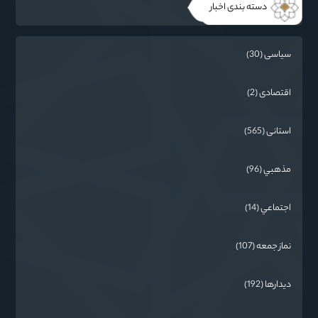
دسته بندی اخبار
سیاسی (30)
اقتصادی (2)
استانی (565)
مذهبي (96)
اجتماعي (14)
نماز جمعه (107)
دیدارها (192)