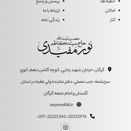
خطبه ها
پرسش و پاسخ
اماکن
ارتباط با ما
آثار
زندگی نامه
گرگان، خيابان شهيد رجايي، کوچه گلشن دهم، کوي
سرچشمه، جنب مصلي، دفتر نماينده ولي فقيه در استان
گلستان و امام جمعه گرگان
noormofidi.ir
017-32225343-32222976-