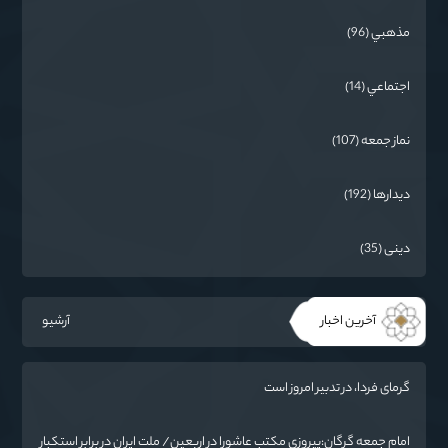
مذهبي (96)
اجتماعي (14)
نماز جمعه (107)
دیدارها (192)
دینی (35)
آخرین اخبار
آرشیو
گرمای فردا، در تدبیر امروز است
امام جمعه گرگان:پیروزی مکتب عاشورا در اربعین/ ملت ایران در برابر استکبار