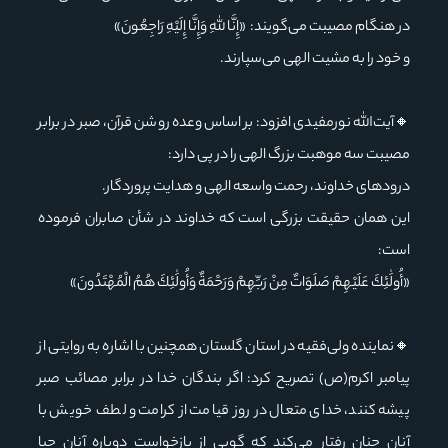
در هنگام مصیبت می‌گویند: «إِنَّا لِلَّهِ وَإِنَّا إِلَيْهِ رَاجِعُونَ»
و خود را به مشیت الهی می‌سپارند.
🔸آیت‌الله نورمفیدی افزود: بر اساس وعده روشن قرآن، صبر در برابر
مصیبت سه موهبت بزرگ الهی را در پی دارد:
درودهای خداوند، رحمت واسعه الهی و هدایت پروردگار.
این همان حقیقت بزرگی است که خداوند در شأن صابران فرموده
است:
«أُولَٰئِكَ عَلَيْهِمْ صَلَوَاتٌ مِنْ رَبِّهِمْ وَرَحْمَةٌ وَأُولَٰئِكَ هُمُ الْمُهْتَدُونَ»
🔸نماینده ولی‌فقیه در استان گلستان همچنین با اشاره به روایتی از
پیامبر اکرم(ص) تصریح کرد: اگر بندگان خدا در برابر مصائب صبر
پیشه کنند، خدای متعال در روز قیامت از کرامت و لطف خویش با
آنان چنان رفتار می‌کند که گویی از بازخواست دوباره آنان حیا