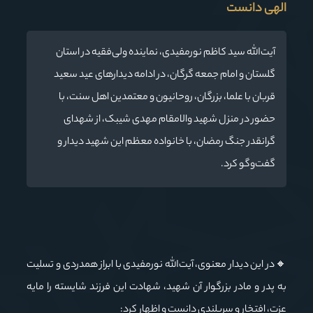
الهی دانست
آیت‌الله سید کاظم نورمفیدی، نماینده ولی‌فقیه در استان
گلستان و امام جمعه گرگان، در ادامه دیدارهای عید سعید
قربان با علما، بزرگان، روحانیون و معتمدین اهل سنت، با
حضور در منزل شهید والامقام مهدی شیبک، از شهدای
گرانقدر جنگ رمضان، با خانواده معظم این شهید دیدار و
گفت‌وگو کرد.
🔸در این دیدار معنوی، آیت‌الله نورمفیدی با ابراز همدردی و تسلیت
به پدر و مادر بزرگوار آن شهید، شهادت این فرزند شایسته را مایه
عزت، افتخار و سربلندی دانست و اظهار کرد: