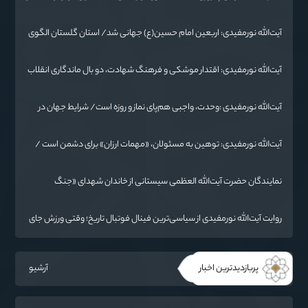
تسلیم نمی‌شود
آیت‌الله نورمفیدی: اربعین امام حسین(ع) جهانی شد/ استان گلستان الگوی
وحدت اسلامی است/ تهمت به مسئولان حد شرعی دارد
آیت‌الله نورمفیدی: اقتدار موشکی و فرهنگ شهادت، دو بال ماندگاری انقلاب
/ از درس عاشورا تا ضرورت روایتگری جهانی
آیت‌الله نورمفیدی :وحدت، واجبی هم‌پای نماز و روزه است/ شرایط جهان در
حال تغییر
آیت‌الله نورمفیدی: توهین به مسئولان، «مهمات ارزان» برای دشمن است /
آمریکا به دنبال تفرقه به جای جنگ است
نمایندگان حضرت آیت‌الله العظمی سیستانی از خاندان شهدای «جنگ
رمضان» در گلستان تجلیل کردند
روایت آیت‌الله نورمفیدی از سیاسی‌ترین فینال فوتبال تاریخ؛ وقتی ورزش جای
سیاست می‌نشیند
پربازدیدترین اخبار
آرشیو