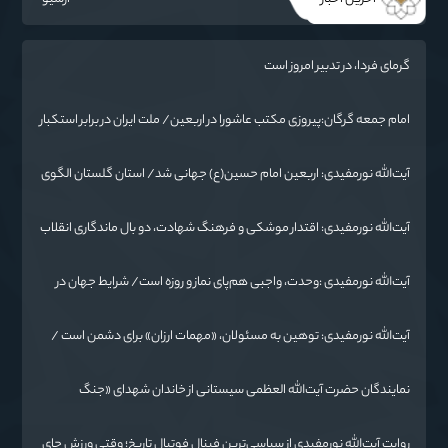
گرمای فردا، در تدبیر امروز است
امام جمعه گرگان:پیروزی مکتب عاشورا در اربعین/ ملت ایران در برابر استکبار
تسلیم نمی‌شود
آیت‌الله نورمفیدی: اربعین امام حسین(ع) جهانی شد/ استان گلستان الگوی
وحدت اسلامی است/ تهمت به مسئولان حد شرعی دارد
آیت‌الله نورمفیدی: اقتدار موشکی و فرهنگ شهادت، دو بال ماندگاری انقلاب
/ از درس عاشورا تا ضرورت روایتگری جهانی
آیت‌الله نورمفیدی :وحدت، واجبی هم‌پای نماز و روزه است/ شرایط جهان در
حال تغییر
آیت‌الله نورمفیدی: توهین به مسئولان، «مهمات ارزان» برای دشمن است /
آمریکا به دنبال تفرقه به جای جنگ است
نمایندگان حضرت آیت‌الله العظمی سیستانی از خاندان شهدای «جنگ
رمضان» در گلستان تجلیل کردند
روایت آیت‌الله نورمفیدی از سیاسی‌ترین فینال فوتبال تاریخ؛ وقتی ورزش جای