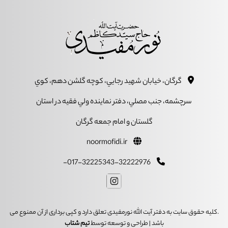
گرگان، خيابان شهيد رجايي، کوچه گلشن دهم، کوي
سرچشمه، جنب مصلي، دفتر نماينده ولي فقيه در استان
گلستان و امام جمعه گرگان
noormofidi.ir
017-32225343-32222976-
.کلیه حقوق سایت به دفتر آیت الله نورمفیدی تعلق دارد و کپی برداری از آن ممنوع می
باشد | طراحی و توسعه توسط
تیم شتاب