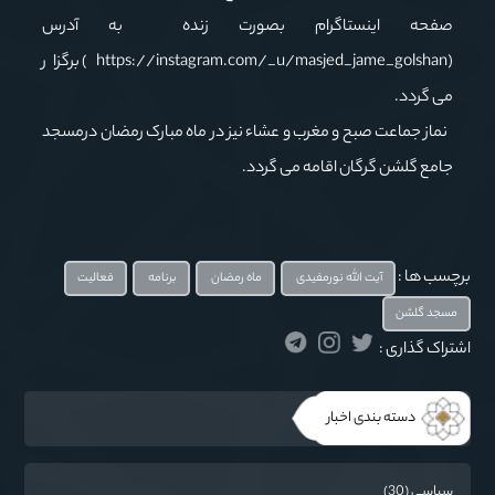
صفحه اینستاگرام بصورت زنده به آدرس
(https://instagram.com/_u/masjed_jame_golshan ) برگزار
می گردد.
نماز جماعت صبح و مغرب و عشاء نیز در ماه مبارک رمضان درمسجد
جامع گلشن گرگان اقامه می گردد.
برچسب ها :
آیت الله نورمفیدی
ماه رمضان
برنامه
فعالیت
مسجد گلشن
اشتراک گذاری :
دسته بندی اخبار
سیاسی (30)