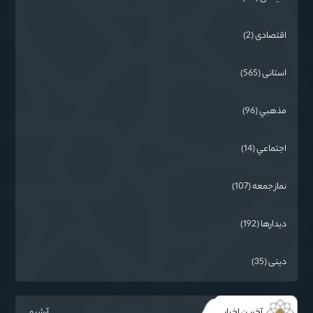
اقتصادی (2)
استانی (565)
مذهبي (96)
اجتماعي (14)
نماز جمعه (107)
دیدارها (192)
دینی (35)
آخرین اخبار
آرشیو