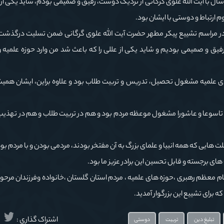
ماینده مقام معظم رهبری در استان گلستان گفت: بیش از ۷۰ سال با آیت الله علوی گرگانی از نزدیک دوست، رفیق و صمیمی بودم، شاید یک
ارتباط و دوستی با ایشان بود.
دکاظم نورمفیدی» امروز ( چهارشنبه ۲۵ اسفند) در مراسم تشییع پیکر مطهر حضرت آیت الله علوی گرگانی ضمن تسلیت در
یشان از نزدیک دوست، رفیق و صمیمی بودیم و شاید یکی از عللی را که باعث شد من وارد حوزه عل
ای علمیه مشغول تحصیل، تدریس و تربیت طلاب بود و علاوه براین، ایشان همی
یژه تاسوعا و عاشورا مشغول موعظه مردم بود و هم در تربیت طلاب و هم در تهذ
ت هایی که همه انبیا و علمای بزرگ به آن مفتخر بودند، مردمی بودن و با مردم ب
ای برجسته و قابل تحسین این برادر عزیز ما بود.
ام معظم رهبری ،حوزه های علمیه ، مردم استان گلستان ،خانواده وفرزندان مرحوم
رای تشییع این بزرگوار آمدید.
اشتراک گذاری :
تبلیغ دین
تربیت
دوستی