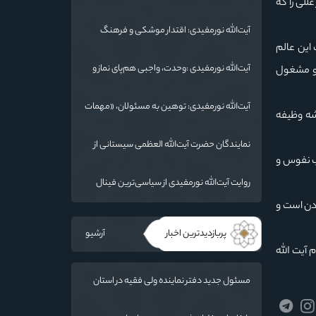
ی از عللی را که
شد/ استان گلستان الگوی وحدت اسلامی است/
تهمت به مسئولان حد شرعی دارد
آیت‌الله نورمفیدی: اقتدار موشکی و فرهنگ
شهادت، دو بال ماندگاری انقلاب / از درس عاشورا
گذشت این عالم
تا ضرورت روایتگری جهانی
آیت‌الله نورمفیدی :وحدت، واجبی هم‌پای نماز و
میه و مشغول
روزه است/ شرایط جهان در حال تغییر
آیت‌الله نورمفیدی: توهین به مسئولان، «مهمات
شه وظیفه
ارزان» برای دشمن است / آمریکا به دنبال تفرقه
به جای جنگ است
نمایندگان حضرت آیت‌الله العظمی سیستانی از
یب نفوس و
خاندان شهدای «جنگ رمضان» در گلستان تجلیل
کردند
روایت آیت‌الله نورمفیدی از سیاسی‌ترین فینال
فوتبال تاریخ؛ وقتی ورزش جای سیاست
ودن است و
می‌نشیند
پربازدیدترین اخبار
آرشیو
 آیت الله
مسئول جدید دفتر نماینده ولی فقیه در استان
گلستان و امام جمعه گرگان معرفی شد