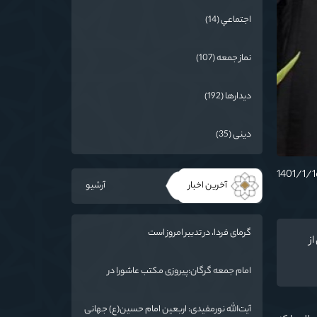
اجتماعي (14)
نماز جمعه (107)
دیدارها (192)
دینی (35)
آخرین اخبار
آرشیو
گرمای فردا، در تدبیر امروز است
 از
امام جمعه گرگان:پیروزی مکتب عاشورا در
اربعین/ ملت ایران در برابر استکبار تسلیم
نمی‌شود
آیت‌الله نورمفیدی: اربعین امام حسین(ع) جهانی