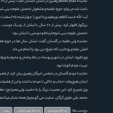
ن
باعث شد من وارد حوزه علمیه و مشغول تحصیل علوم دینی شوم 
آیت الله «سی
بزرگوار اظهار کرد: بیش از ۷۰ سال با ا
تحصیل علوم دینی شوم ارتباط و دوستی با ایشان بود.
نماینده ولی فقیه در گلستان گفت: ایشان سال ها در حوزه ه
اصلی علما و روحانیت که تبلیغ دین بود را انجام می داد.
وی افزود: ایشان در شهر و روستا، در ماه رمضان و محرم به و
تربیت مردم کوشا بود.
نماینده مردم گلستان در مجلس خبرگان رهبری بیان کرد: از فضیل
ایشان هیچ وقت حجاب و حائلی با مردم نداشتند و این از فضیلت ه
وی تصریح کرد‌: این مصیبت بزرگ را به حضرت ولی‌عصر(عج)‌، مق
محمد علی علوی گرگان تسلیت می گویم واز همه تشکر میکنم که ب
برچسب ها :
آیت الله نورمفیدی
آیت الله علوی گرگانی
روایت