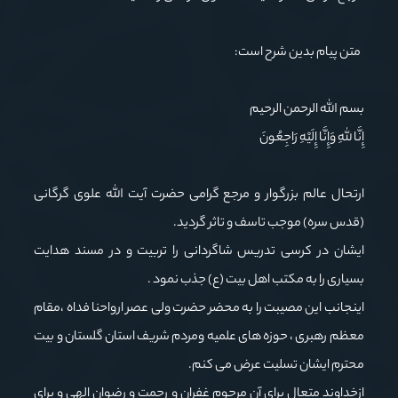
متن پیام بدین شرح است:
بسم الله الرحمن الرحیم
إِنَّا لِلَّهِ وَإِنَّا إِلَیْهِ رَاجِعُونَ
ارتحال عالم بزرگوار و مرجع گرامی حضرت آیت الله علوی گرگانی
(قدس سره) موجب تاسف و تاثر گردید.
ایشان در کرسی تدریس شاگردانی را تربیت و در مسند هدایت
بسیاری را به مکتب اهل بیت (ع) جذب نمود .
اینجانب این مصیبت را به محضر حضرت ولی عصر ارواحنا فداه ،مقام
معظم رهبری ، حوزه های علمیه ومردم شریف استان گلستان و بیت
محترم ایشان تسلیت عرض می کنم.
ازخداوند متعال برای آن مرحوم غفران و رحمت و رضوان الهی و برای