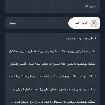
دینی (35)
آخرین اخبار
آرشیو
گرمای فردا، در تدبیر امروز است
امام جمعه گرگان:پیروزی مکتب عاشورا در اربعین/ ملت ایران در برابر استکبار
تسلیم نمی‌شود
آیت‌الله نورمفیدی: اربعین امام حسین(ع) جهانی شد/ استان گلستان الگوی
وحدت اسلامی است/ تهمت به مسئولان حد شرعی دارد
آیت‌الله نورمفیدی: اقتدار موشکی و فرهنگ شهادت، دو بال ماندگاری انقلاب
/ از درس عاشورا تا ضرورت روایتگری جهانی
آیت‌الله نورمفیدی :وحدت، واجبی هم‌پای نماز و روزه است/ شرایط جهان در
حال تغییر
آیت‌الله نورمفیدی: توهین به مسئولان، «مهمات ارزان» برای دشمن است /