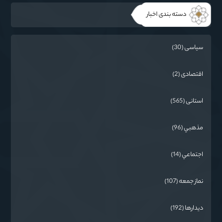
دسته بندی اخبار
سیاسی (30)
اقتصادی (2)
استانی (565)
مذهبي (96)
اجتماعي (14)
نماز جمعه (107)
دیدارها (192)