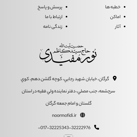
خطبه ها
پرسش و پاسخ
اماکن
ارتباط با ما
آثار
زندگی نامه
گرگان، خيابان شهيد رجايي، کوچه گلشن دهم، کوي
سرچشمه، جنب مصلي، دفتر نماينده ولي فقيه در استان
گلستان و امام جمعه گرگان
noormofidi.ir
017-32225343-32222976-