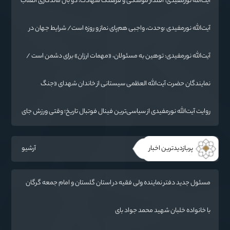
آیت‌الله نورمفیدی: اقتدار موشکی و فرهنگ شهادت، دو بال ماندگاری انقلاب
/ از درس عاشورا تا ضرورت روایتگری جهانی
آیت‌الله نورمفیدی :وحدت، واجبی هم‌پای نماز و روزه است/ شرایط جهان در
حال تغییر
آیت‌الله نورمفیدی: توهین به مسئولان، «مهمات ارزان» برای دشمن است /
آمریکا به دنبال تفرقه به جای جنگ است
نمایندگان حضرت آیت‌الله العظمی سیستانی از خاندان شهدای «جنگ
رمضان» در گلستان تجلیل کردند
روایت آیت‌الله نورمفیدی از سیاسی‌ترین فینال فوتبال تاریخ؛ وقتی ورزش جای
سیاست می‌نشیند
پربازدیدترین اخبار
آرشیو
مسئول جدید دفتر نماینده ولی فقیه در استان گلستان و امام جمعه گرگان
معرفی شد
با خانواده خلبان شهید محمد جواد بای