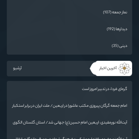
نماز جمعه (107)
دیدارها (192)
دینی (35)
آخرین اخبار
آرشیو
گرمای فردا، در تدبیر امروز است
امام جمعه گرگان:پیروزی مکتب عاشورا در اربعین/ ملت ایران در برابر استکبار
تسلیم نمی‌شود
آیت‌الله نورمفیدی: اربعین امام حسین(ع) جهانی شد/ استان گلستان الگوی
وحدت اسلامی است/ تهمت به مسئولان حد شرعی دارد