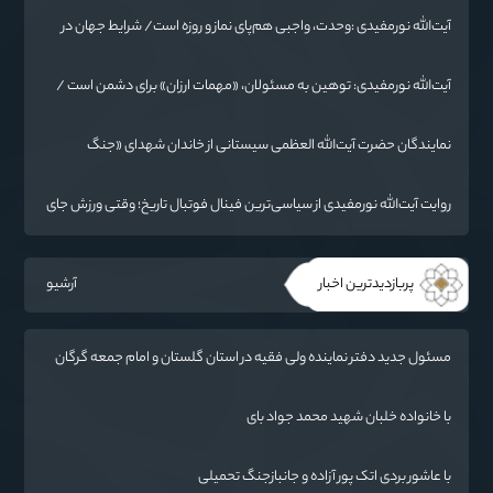
آیت‌الله نورمفیدی :وحدت، واجبی هم‌پای نماز و روزه است/ شرایط جهان در
حال تغییر
آیت‌الله نورمفیدی: توهین به مسئولان، «مهمات ارزان» برای دشمن است /
آمریکا به دنبال تفرقه به جای جنگ است
نمایندگان حضرت آیت‌الله العظمی سیستانی از خاندان شهدای «جنگ
رمضان» در گلستان تجلیل کردند
روایت آیت‌الله نورمفیدی از سیاسی‌ترین فینال فوتبال تاریخ؛ وقتی ورزش جای
سیاست می‌نشیند
پربازدیدترین اخبار
آرشیو
مسئول جدید دفتر نماینده ولی فقیه در استان گلستان و امام جمعه گرگان
معرفی شد
با خانواده خلبان شهید محمد جواد بای
با عاشور بردی اتک پور آزاده و جانبازجنگ تحمیلی