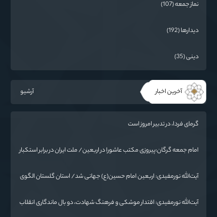
نماز جمعه (107)
دیدارها (192)
دینی (35)
آخرین اخبار
آرشیو
گرمای فردا، در تدبیر امروز است
امام جمعه گرگان:پیروزی مکتب عاشورا در اربعین/ ملت ایران در برابر استکبار
تسلیم نمی‌شود
آیت‌الله نورمفیدی: اربعین امام حسین(ع) جهانی شد/ استان گلستان الگوی
وحدت اسلامی است/ تهمت به مسئولان حد شرعی دارد
آیت‌الله نورمفیدی: اقتدار موشکی و فرهنگ شهادت، دو بال ماندگاری انقلاب
/ از درس عاشورا تا ضرورت روایتگری جهانی