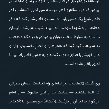
آیت‌الله نورمفیدی در آغاز سخنان خود با یاد و صلوات بر
پیامبر گرامی اسلام و اهل بیت، مسیر ادیان آسمانی را در
طول تاریخ یک مسیر پایدار دانست و خاطرنشان کرد که «اگر
مجاهدان و شهدا نبودند، راه انبیاء تثبیت نمی‌شد». ایشان
با اشاره به شرایط سخت دوران پیامبر(ص) در مکه و هجرت
به مدینه، تأکید کرد که همراهان و انصارِ نخستین، جان و
مال خویش را فدای دعوت کردند و به همین‌خاطر راه انبیا تا
امروز باقی مانده است.
وی گفت: «انقلاب ما نیز ادامه‌ی راه انبیاست؛ همان دعوتی
که انبیا داشتند — عبادت خدا و نفی طاغوت — و امام
بزرگوار ما نیز آن را بازگفت.» آیت‌الله نورمفیدی با تأکید بر