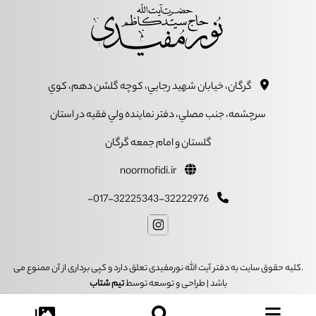
گرگان، خيابان شهيد رجايي، کوچه گلشن دهم، کوي
سرچشمه، جنب مصلي، دفتر نماينده ولي فقيه در استان
گلستان و امام جمعه گرگان
noormofidi.ir
017-32225343-32222976-
.کلیه حقوق سایت به دفتر آیت الله نورمفیدی تعلق دارد و کپی برداری از آن ممنوع می
باشد | طراحی و توسعه توسط
تیم شتاب