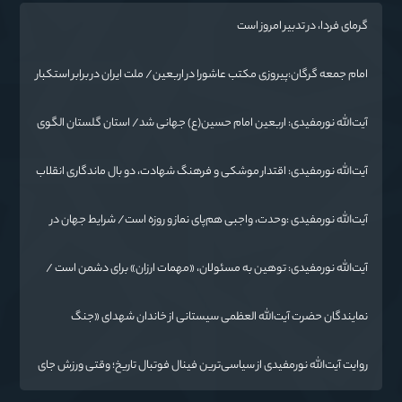
گرمای فردا، در تدبیر امروز است
امام جمعه گرگان:پیروزی مکتب عاشورا در اربعین/ ملت ایران در برابر استکبار
تسلیم نمی‌شود
آیت‌الله نورمفیدی: اربعین امام حسین(ع) جهانی شد/ استان گلستان الگوی
وحدت اسلامی است/ تهمت به مسئولان حد شرعی دارد
آیت‌الله نورمفیدی: اقتدار موشکی و فرهنگ شهادت، دو بال ماندگاری انقلاب
/ از درس عاشورا تا ضرورت روایتگری جهانی
آیت‌الله نورمفیدی :وحدت، واجبی هم‌پای نماز و روزه است/ شرایط جهان در
حال تغییر
آیت‌الله نورمفیدی: توهین به مسئولان، «مهمات ارزان» برای دشمن است /
آمریکا به دنبال تفرقه به جای جنگ است
نمایندگان حضرت آیت‌الله العظمی سیستانی از خاندان شهدای «جنگ
رمضان» در گلستان تجلیل کردند
روایت آیت‌الله نورمفیدی از سیاسی‌ترین فینال فوتبال تاریخ؛ وقتی ورزش جای
سیاست می‌نشیند