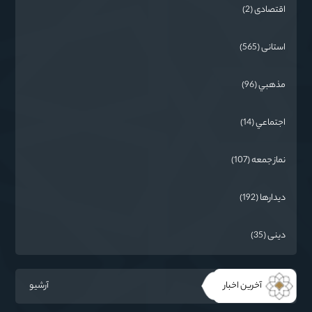
اقتصادی (2)
استانی (565)
مذهبي (96)
اجتماعي (14)
نماز جمعه (107)
دیدارها (192)
دینی (35)
آخرین اخبار
آرشیو