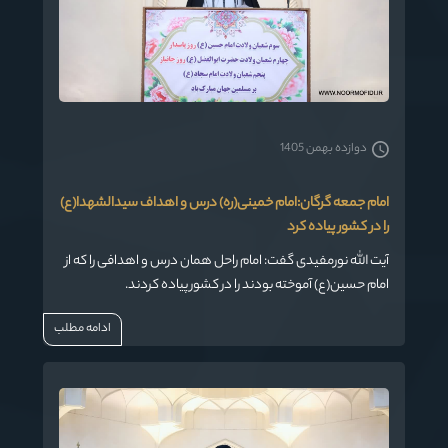
دوازده بهمن 1405
امام جمعه گرگان:امام خمینی(ره) درس و اهداف سیدالشهدا(ع)
را در کشور پیاده کرد
آیت الله نورمفیدی گفت: امام راحل همان درس و اهدافی را که از
امام حسین(ع) آموخته بودند را در کشور پیاده کردند.
ادامه مطلب