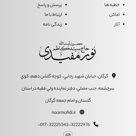
خطبه ها
پرسش و پاسخ
اماکن
ارتباط با ما
آثار
زندگی نامه
گرگان، خيابان شهيد رجايي، کوچه گلشن دهم، کوي
سرچشمه، جنب مصلي، دفتر نماينده ولي فقيه در استان
گلستان و امام جمعه گرگان
noormofidi.ir
017-32225343-32222976-