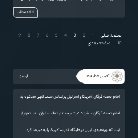
افزوده می شود و کشور ما را در رتبه های بالا قرار می دهد.
ادامه مطلب
صفحه قبلی
1
2
3
4
5
6
7
8
9
10
صفحه بعدی
آخرین خطبه ها
آرشیو
امام جمعه گرگان: آمریکا و اسرائیل بر اساس سنت الهی محکوم به
فنا هستند/ چهار اشتباه راهبردی واشنگتن در تجاوز به ایران
امام جمعه گرگان: با شهادت رهبر معظم انقلاب ، ایران منسجم‌تر از
گذشته شده است
آیت‌الله نورمفیدی: ایران در جایگاه قدرت، آمریکا را به میز مذاکره
کشانده است / جنگ شناختی دشمن از جنگ نظامی سخت‌تر است