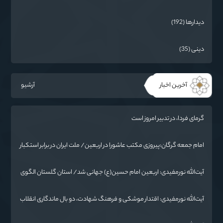
دیدارها (192)
دینی (35)
آخرین اخبار
آرشیو
گرمای فردا، در تدبیر امروز است
امام جمعه گرگان:پیروزی مکتب عاشورا در اربعین/ ملت ایران در برابر استکبار
تسلیم نمی‌شود
آیت‌الله نورمفیدی: اربعین امام حسین(ع) جهانی شد/ استان گلستان الگوی
وحدت اسلامی است/ تهمت به مسئولان حد شرعی دارد
آیت‌الله نورمفیدی: اقتدار موشکی و فرهنگ شهادت، دو بال ماندگاری انقلاب
/ از درس عاشورا تا ضرورت روایتگری جهانی