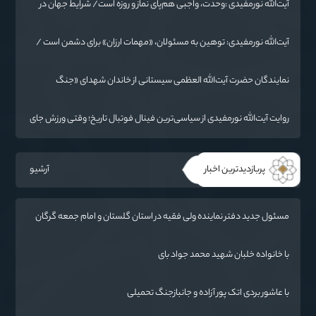
آیت‌الله نورمفیدی :وحدت، واجبی هم‌پای نماز و روزه است/ شرایط جهان در
حال تغییر
آیت‌الله نورمفیدی: توهین به مسئولان، «مهمات ارزان» برای دشمن است /
آمریکا به دنبال تفرقه به جای جنگ است
نمایندگان حضرت آیت‌الله العظمی سیستانی از خاندان شهدای «جنگ
رمضان» در گلستان تجلیل کردند
روایت آیت‌الله نورمفیدی از سیاسی‌ترین فینال فوتبال تاریخ؛ وقتی ورزش جای
سیاست می‌نشیند
پربازدیدترین اخبار
آرشیو
مسئول جدید دفتر نماینده ولی فقیه در استان گلستان و امام جمعه گرگان
معرفی شد
با خانواده خلبان شهید محمد جواد بای
با عاشور بردی اتک پور آزاده و جانبازجنگ تحمیلی