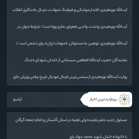
وحدت اسلامی است/ تهمت به مسئولان حد شرعی دارد
آیت‌الله نورمفیدی: اقتدار موشکی و فرهنگ شهادت، دو بال ماندگاری انقلاب
/ از درس عاشورا تا ضرورت روایتگری جهانی
آیت‌الله نورمفیدی :وحدت، واجبی هم‌پای نماز و روزه است/ شرایط جهان در
حال تغییر
آیت‌الله نورمفیدی: توهین به مسئولان، «مهمات ارزان» برای دشمن است /
آمریکا به دنبال تفرقه به جای جنگ است
نمایندگان حضرت آیت‌الله العظمی سیستانی از خاندان شهدای «جنگ
رمضان» در گلستان تجلیل کردند
روایت آیت‌الله نورمفیدی از سیاسی‌ترین فینال فوتبال تاریخ؛ وقتی ورزش جای
سیاست می‌نشیند
پربازدیدترین اخبار
آرشیو
مسئول جدید دفتر نماینده ولی فقیه در استان گلستان و امام جمعه گرگان
معرفی شد
با خانواده خلبان شهید محمد جواد بای