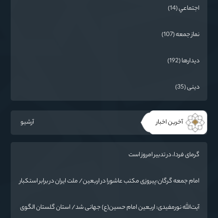
اجتماعي (14)
نماز جمعه (107)
دیدارها (192)
دینی (35)
آخرین اخبار
آرشیو
گرمای فردا، در تدبیر امروز است
امام جمعه گرگان:پیروزی مکتب عاشورا در اربعین/ ملت ایران در برابر استکبار
تسلیم نمی‌شود
آیت‌الله نورمفیدی: اربعین امام حسین(ع) جهانی شد/ استان گلستان الگوی