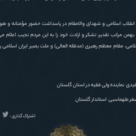
یر انقلاب اسلامی و شهدای والامقام در پاسداشت حضور مؤمنانه و هو
مردم شریف استان گلستان در راهپیمایی پر شکوه ۲۲ بهمن مراتب تقدیر، تشکر و ارادت خود را به این مردم نجیب اعل
، مقام معظم رهبری (مدظله العالی) و ملت بصیر ایران اسلامی را ا
دی نماینده ولی فقیه در استان گلستان
غر طهماسبی استاندار گلستان
اشتراک گذاری :