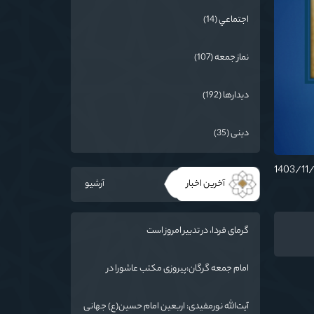
اجتماعي (14)
نماز جمعه (107)
دیدارها (192)
دینی (35)
آخرین اخبار
آرشیو
گرمای فردا، در تدبیر امروز است
امام جمعه گرگان:پیروزی مکتب عاشورا در
اربعین/ ملت ایران در برابر استکبار تسلیم
نمی‌شود
آیت‌الله نورمفیدی: اربعین امام حسین(ع) جهانی