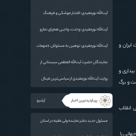
شد/ استان گلستان الگوی وحدت اسلامی است/
تهمت به مسئولان حد شرعی دارد
آیت‌الله نورمفیدی: اقتدار موشکی و فرهنگ
شهادت، دو بال ماندگاری انقلاب / از درس عاشورا
تا ضرورت روایتگری جهانی
آیت‌الله نورمفیدی :وحدت، واجبی هم‌پای نماز و
روزه است/ شرایط جهان در حال تغییر
ایران و
آیت‌الله نورمفیدی: توهین به مسئولان، «مهمات
ارزان» برای دشمن است / آمریکا به دنبال تفرقه
به جای جنگ است
نمایندگان حضرت آیت‌الله العظمی سیستانی از
خاندان شهدای «جنگ رمضان» در گلستان تجلیل
مایی ها 22 بهمن، صحنه نمایش بیداری و
کردند
روایت آیت‌الله نورمفیدی از سیاسی‌ترین فینال
شت و برگ
فوتبال تاریخ؛ وقتی ورزش جای سیاست
می‌نشیند
پربازدیدترین اخبار
آرشیو
 انقلاب
مسئول جدید دفتر نماینده ولی فقیه در استان
گلستان و امام جمعه گرگان معرفی شد
هانی را