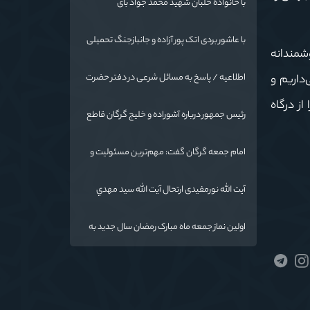
با خانواده خلبان شهید محمد جواد بای
با عاشور بردی اتک پور آزاده و جانبازجنگ تحمیلی
شمندانه
اطلاعیه / پاسخ به مسائل شرعی در دفتر حضرت
ام می‌داریم و
آیت الله نورمفیدی
ز درگاه
رئیس جمهور درباره آشوراده و خلیج گرگان قاطع
است
امام جمعه گرگان گفت: مهم‌ترین مسئولیت و
رسالت معلمان در کنار تدریس علم به
دانش‌آموزان، انسان‌سازی و تربیت نیروهای موثر
آیت الله نورمفیدی ارتحال آیت الله سيد مهدي
و مفید برای آینده ایران اسلامی است.
موسوی بجنوردی را تسلیت گفت
اولین نماز جمعه ماه مبارک رمضان سال جدید به
امامت نماینده مقام معظم رهبری دراستان
گلستان اقامه می گردد.