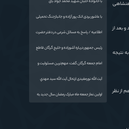
با خانواده خلبان شهید محمد جواد بای
نظام شاهنشاهی
با عاشور بردی اتک پور آزاده و جانبازجنگ تحمیلی
د و بعد از آن ٢ رکعت نماز خواندند و بعد از
اطلاعیه / پاسخ به مسائل شرعی در دفتر حضرت
آیت الله نورمفیدی
رئیس جمهور درباره آشوراده و خلیج گرگان قاطع
به نتیجه
است
امام جمعه گرگان گفت: مهم‌ترین مسئولیت و
رسالت معلمان در کنار تدریس علم به
دانش‌آموزان، انسان‌سازی و تربیت نیروهای موثر
آیت الله نورمفیدی ارتحال آیت الله سيد مهدي
و مفید برای آینده ایران اسلامی است.
موسوی بجنوردی را تسلیت گفت
م از نظر
اولین نماز جمعه ماه مبارک رمضان سال جدید به
امامت نماینده مقام معظم رهبری دراستان
گلستان اقامه می گردد.