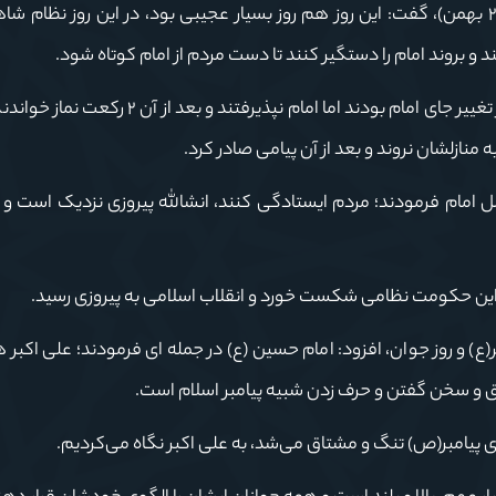
نماینده ولی فقیه در گلستان با اشاره به روز (یکشنبه ٢١ بهمن)، گفت: این روز هم روز بسیار عجیبی بود، در این روز 
د و بروند امام را دستگیر کنند تا دست مردم از امام کوتاه شود.
وی افزود: وقتی خبر به امام رسید، همراهانش خواستار تغییر جای امام بودند اما امام نپذیرفتن
 منازلشان نروند و بعد از آن پیامی صادر کرد.
ل امام فرمودند؛ مردم ایستادگی کنند، انشالله پیروزی نزدیک است و 
 این حکومت نظامی شکست خورد و انقلاب اسلامی به پیروزی رسید.
 و روز جوان، افزود: امام حسین (ع) در جمله ای فرمودند؛ علی اکبر ه
ق و سخن گفتن و حرف زدن شبیه پیامبر اسلام است.
ی پیامبر(ص) تنگ و مشتاق می‌شد، به علی اکبر نگاه می‌کردیم.