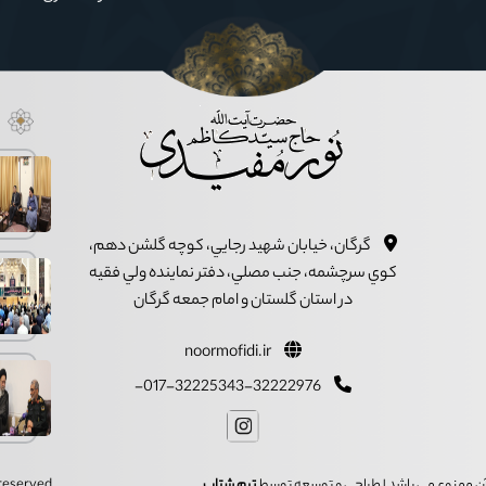
گرگان، خيابان شهيد رجايي، کوچه گلشن دهم،
کوي سرچشمه، جنب مصلي، دفتر نماينده ولي فقيه
در استان گلستان و امام جمعه گرگان
noormofidi.ir
017-32225343-32222976-
ز آن ممنوع می باشد | طراحی و توسعه توسط
تیم شتاب
s reserved