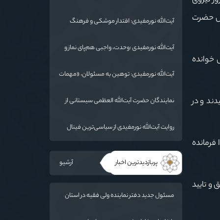
یک روز نیروی
شد/ استان گلستان الگوی وحدت اسلامی است/
تهمت به مسئولان حد شرعی دارد
بل حضرت
آیت‌الله نورمفیدی: اقتدار موشکی و فرهنگ
شهادت، دو بال ماندگاری انقلاب / از درس عاشورا
تا ضرورت روایتگری جهانی
آیت‌الله نورمفیدی :وحدت، واجبی هم‌پای نماز و
س خوانده
روزه است/ شرایط جهان در حال تغییر
آیت‌الله نورمفیدی: توهین به مسئولان، «مهمات
ارزان» برای دشمن است / آمریکا به دنبال تفرقه
به جای جنگ است
ند و در
نمایندگان حضرت آیت‌الله العظمی سیستانی از
خاندان شهدای «جنگ رمضان» در گلستان تجلیل
کردند
روایت آیت‌الله نورمفیدی از سیاسی‌ترین فینال
فوتبال تاریخ؛ وقتی ورزش جای سیاست
 فرمانده
می‌نشیند
پربازدیدترین اخبار
آرشیو
 و تایید
مسئول جدید دفتر نماینده ولی فقیه در استان
گلستان و امام جمعه گرگان معرفی شد