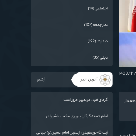
اجتماعي (14)
نماز جمعه (107)
دیدارها (192)
دینی (35)
آخرین اخبار
آرشیو
گرمای فردا، در تدبیر امروز است
 بهمن نشان خواهیم داد همه از
امام جمعه گرگان:پیروزی مکتب عاشورا در
اربعین/ ملت ایران در برابر استکبار تسلیم
نمی‌شود
آیت‌الله نورمفیدی: اربعین امام حسین(ع) جهانی