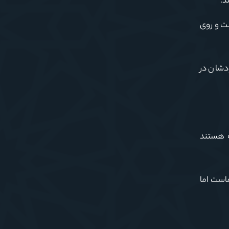
د.
 است و روی
دشان در
ه هستند
است اما