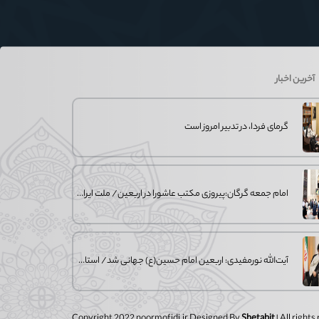
آخرین اخبار
گرمای فردا، در تدبیر امروز است
امام جمعه گرگان:پیروزی مکتب عاشورا در اربعین/ ملت ایران در برابر استکبار تسلیم
آیت‌الله نورمفیدی: اربعین امام حسین(ع) جهانی شد/ استان گلستان الگوی وحدت
Copyright 2022 noormofidi.ir Designed By
Shetabit
| All right