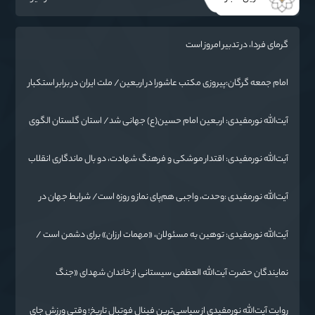
گرمای فردا، در تدبیر امروز است
امام جمعه گرگان:پیروزی مکتب عاشورا در اربعین/ ملت ایران در برابر استکبار
تسلیم نمی‌شود
آیت‌الله نورمفیدی: اربعین امام حسین(ع) جهانی شد/ استان گلستان الگوی
وحدت اسلامی است/ تهمت به مسئولان حد شرعی دارد
آیت‌الله نورمفیدی: اقتدار موشکی و فرهنگ شهادت، دو بال ماندگاری انقلاب
/ از درس عاشورا تا ضرورت روایتگری جهانی
آیت‌الله نورمفیدی :وحدت، واجبی هم‌پای نماز و روزه است/ شرایط جهان در
حال تغییر
آیت‌الله نورمفیدی: توهین به مسئولان، «مهمات ارزان» برای دشمن است /
آمریکا به دنبال تفرقه به جای جنگ است
نمایندگان حضرت آیت‌الله العظمی سیستانی از خاندان شهدای «جنگ
رمضان» در گلستان تجلیل کردند
روایت آیت‌الله نورمفیدی از سیاسی‌ترین فینال فوتبال تاریخ؛ وقتی ورزش جای