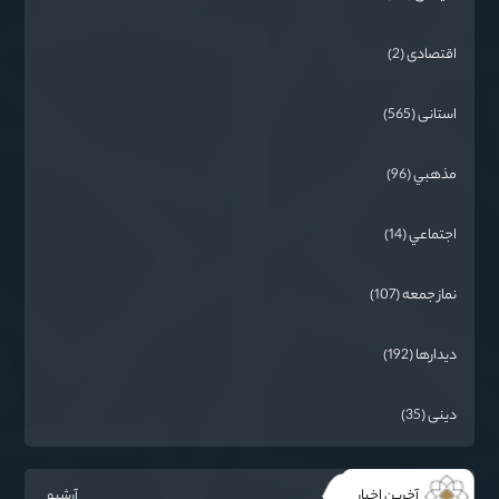
اقتصادی (2)
استانی (565)
مذهبي (96)
اجتماعي (14)
نماز جمعه (107)
دیدارها (192)
دینی (35)
آخرین اخبار
آرشیو