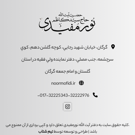
گرگان، خيابان شهيد رجايي، کوچه گلشن دهم، کوي
سرچشمه، جنب مصلي، دفتر نماينده ولي فقيه در استان
گلستان و امام جمعه گرگان
noormofidi.ir
017-32225343-32222976-
.کلیه حقوق سایت به دفتر آیت الله نورمفیدی تعلق دارد و کپی برداری از آن ممنوع می
باشد | طراحی و توسعه توسط
تیم شتاب