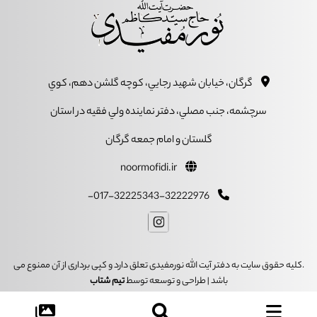
گرگان، خيابان شهيد رجايي، کوچه گلشن دهم، کوي
سرچشمه، جنب مصلي، دفتر نماينده ولي فقيه در استان
گلستان و امام جمعه گرگان
noormofidi.ir
017-32225343-32222976-
.کلیه حقوق سایت به دفتر آیت الله نورمفیدی تعلق دارد و کپی برداری از آن ممنوع می
باشد | طراحی و توسعه توسط
تیم شتاب