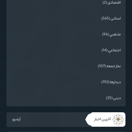
اقتصادی (2)
استانی (565)
مذهبي (96)
اجتماعي (14)
نماز جمعه (107)
دیدارها (192)
دینی (35)
آخرین اخبار
آرشیو