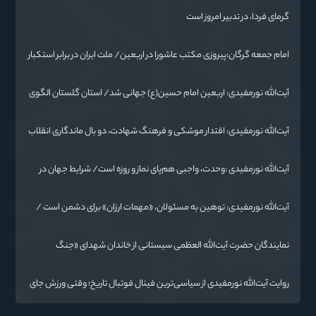
گرمای فردا، در تدبیر امروز است
امام جمعه گرگان:پیروزی مکتب عاشورا در اربعین/ ملت ایران در برابر استکبار
تسلیم نمی‌شود
آیت‌الله نورمفیدی: اربعین امام حسین(ع) جهانی شد/ استان گلستان الگوی
وحدت اسلامی است/ تهمت به مسئولان حد شرعی دارد
آیت‌الله نورمفیدی: اقتدار موشکی و فرهنگ شهادت، دو بال ماندگاری انقلاب
/ از درس عاشورا تا ضرورت روایتگری جهانی
آیت‌الله نورمفیدی :وحدت، واجبی هم‌پای نماز و روزه است/ شرایط جهان در
حال تغییر
آیت‌الله نورمفیدی: توهین به مسئولان، «مهمات ارزان» برای دشمن است /
آمریکا به دنبال تفرقه به جای جنگ است
نمایندگان حضرت آیت‌الله العظمی سیستانی از خاندان شهدای «جنگ
رمضان» در گلستان تجلیل کردند
روایت آیت‌الله نورمفیدی از سیاسی‌ترین فینال فوتبال تاریخ؛ وقتی ورزش جای
سیاست می‌نشیند