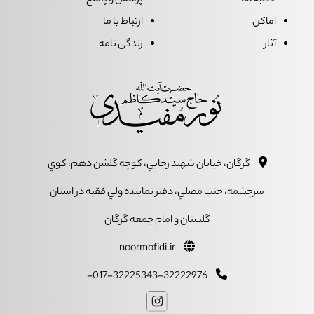
خطبه ها
پرسش و پاسخ
اماکن
ارتباط با ما
آثار
زندگی نامه
گرگان، خيابان شهيد رجايي، کوچه گلشن دهم، کوي
سرچشمه، جنب مصلي، دفتر نماينده ولي فقيه در استان
گلستان و امام جمعه گرگان
noormofidi.ir
017-32225343-32222976-