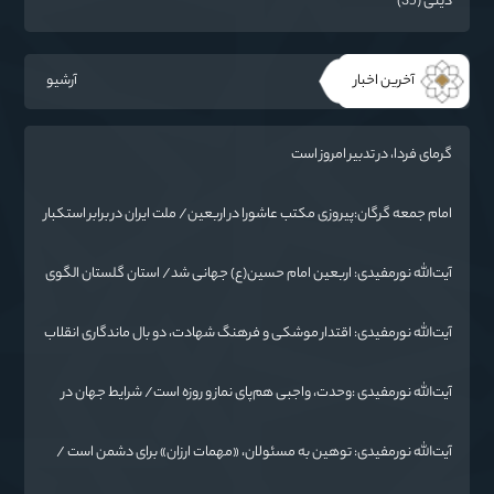
دینی (35)
آخرین اخبار
آرشیو
گرمای فردا، در تدبیر امروز است
امام جمعه گرگان:پیروزی مکتب عاشورا در اربعین/ ملت ایران در برابر استکبار
تسلیم نمی‌شود
آیت‌الله نورمفیدی: اربعین امام حسین(ع) جهانی شد/ استان گلستان الگوی
وحدت اسلامی است/ تهمت به مسئولان حد شرعی دارد
آیت‌الله نورمفیدی: اقتدار موشکی و فرهنگ شهادت، دو بال ماندگاری انقلاب
/ از درس عاشورا تا ضرورت روایتگری جهانی
آیت‌الله نورمفیدی :وحدت، واجبی هم‌پای نماز و روزه است/ شرایط جهان در
حال تغییر
آیت‌الله نورمفیدی: توهین به مسئولان، «مهمات ارزان» برای دشمن است /
آمریکا به دنبال تفرقه به جای جنگ است