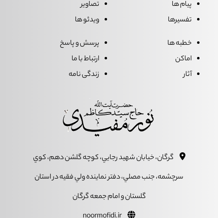
پیام ها
تصاویر
تفسیرها
ویدئو ها
خطبه ها
پرسش و پاسخ
اماکن
ارتباط با ما
آثار
زندگی نامه
گرگان، خيابان شهيد رجايي، کوچه گلشن دهم، کوي
سرچشمه، جنب مصلي، دفتر نماينده ولي فقيه در استان
گلستان و امام جمعه گرگان
noormofidi.ir