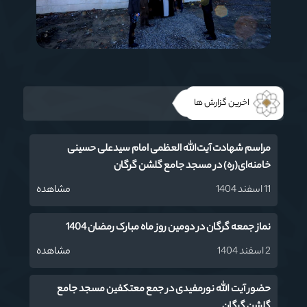
اخرین گزارش ها
مراسم شهادت آیت‌‌الله العظمی امام سیدعلی حسینی
خامنه‌ای(ره) در مسجد جامع گلشن گرگان
11 اسفند 1404
مشاهده
نماز جمعه گرگان در دومین روز ماه مبارک رمضان 1404
2 اسفند 1404
مشاهده
حضور آیت الله نورمفیدی در جمع معتکفین مسجد جامع
گلشن گرگان