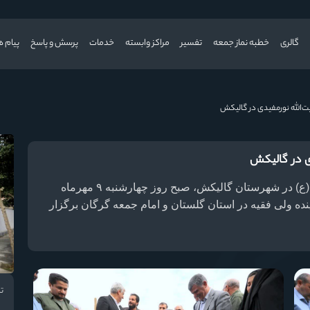
گالری
خطبه نماز جمعه
تفسیر
مراکز وابسته
خدمات
پرسش و پاسخ
پیام ه
ت‌الله نورمفیدی در گالیکش
ی در گالیکش
یین افتتاح مدرسه ۱۰ کلاسه امام حسن عسکری (ع) در شهرستان گالیکش، صبح روز چهارشنبه ۹ مهرماه
ماینده ولی فقیه در استان گلستان و امام جمعه گرگان برگزار
تا