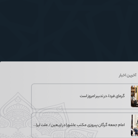
آخرین اخبار
گرمای فردا، در تدبیر امروز است
امام جمعه گرگان:پیروزی مکتب عاشورا در اربعین/ ملت ایران در برابر استکبار تسلیم