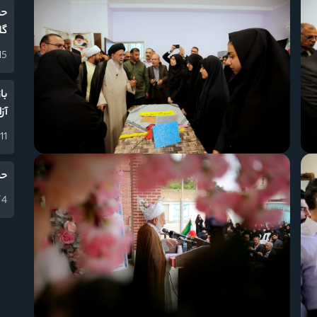
حض
گل
15 دی 04
با
آز
11 دی 1404
حض
4 آذر 1404