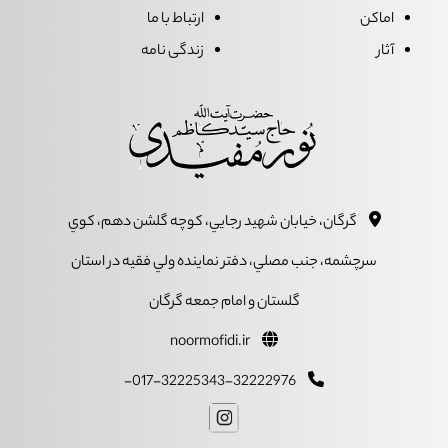
اماکن
ارتباط با ما
آثار
زندگی نامه
گرگان، خيابان شهيد رجايي، کوچه گلشن دهم، کوي
سرچشمه، جنب مصلي، دفتر نماينده ولي فقيه در استان
گلستان و امام جمعه گرگان
noormofidi.ir
017-32225343-32222976-