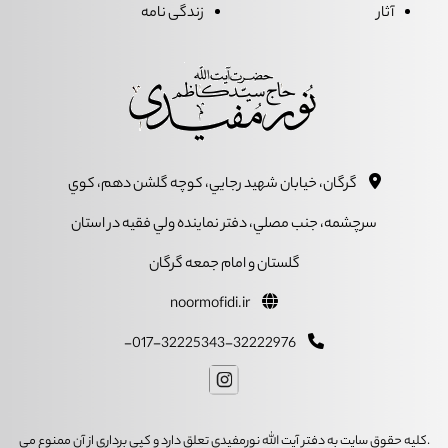
آثار
زندگی نامه
گرگان، خيابان شهيد رجايي، کوچه گلشن دهم، کوي
سرچشمه، جنب مصلي، دفتر نماينده ولي فقيه در استان
گلستان و امام جمعه گرگان
noormofidi.ir
017-32225343-32222976-
.کلیه حقوق سایت به دفتر آیت الله نورمفیدی تعلق دارد و کپی برداری از آن ممنوع می