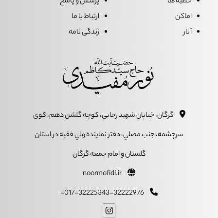
خطبه ها
پرسش و پاسخ
اماکن
ارتباط با ما
آثار
زندگی نامه
گرگان، خيابان شهيد رجايي، کوچه گلشن دهم، کوي
سرچشمه، جنب مصلي، دفتر نماينده ولي فقيه در استان
گلستان و امام جمعه گرگان
noormofidi.ir
017-32225343-32222976-