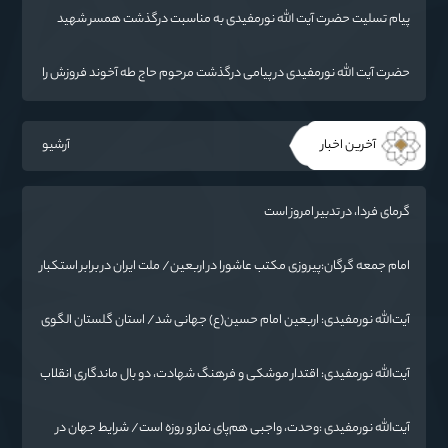
پیام تسلیت حضرت آیت الله نورمفیدی به مناسبت درگذشت همسر شهید
مطهری
حضرت آیت الله نورمفیدی در پیامی درگذشت مرحوم حاج طه آخوند فروزش را
تسلیت گفت
آخرین اخبار
آرشیو
گرمای فردا، در تدبیر امروز است
امام جمعه گرگان:پیروزی مکتب عاشورا در اربعین/ ملت ایران در برابر استکبار
تسلیم نمی‌شود
آیت‌الله نورمفیدی: اربعین امام حسین(ع) جهانی شد/ استان گلستان الگوی
وحدت اسلامی است/ تهمت به مسئولان حد شرعی دارد
آیت‌الله نورمفیدی: اقتدار موشکی و فرهنگ شهادت، دو بال ماندگاری انقلاب
/ از درس عاشورا تا ضرورت روایتگری جهانی
آیت‌الله نورمفیدی :وحدت، واجبی هم‌پای نماز و روزه است/ شرایط جهان در