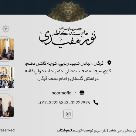
گرگان، خيابان شهيد رجايي، کوچه گلشن دهم،
کوي سرچشمه، جنب مصلي، دفتر نماينده ولي فقيه
در استان گلستان و امام جمعه گرگان
noormofidi.ir
017-32225343-32222976-
ز آن ممنوع می باشد | طراحی و توسعه توسط
تیم شتاب
s reserved