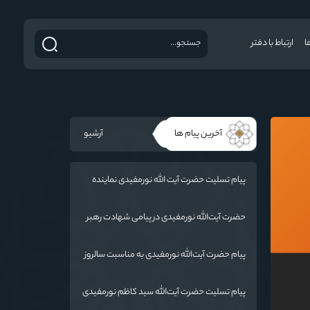
ا
ارتباط با دفتر
آخرین پیام ها
آرشیو
پیام تسلیت حضرت آیت الله نورمفیدی نماینده
ولی فقیه در استان گلستان و امام جمعه گرگان
در پی درگذشت فرماندار مراوه تپه
حضرت آیت‌الله‌ نورمفیدی در پیامی شهادت رهبر
معظم انقلاب اسلامی ایران حضرت آیت‌الله
العظمی امام خامنه‌ای «ره» را به محضر بقیة الله
پیام حضرت آیت‌الله نورمفیدی به مناسبت سالروز
الأعظم (ارواحنا فداه) و عموم مسلمانان تسلیت
وفات حضرت ام البنین (س) روز تکریم مادران و
گفتند.
همسران شهدا:
پیام تسلیت حضرت آیت‌الله سید کاظم نورمفیدی
به مناسبت درگذشت پدر شهیدان رائیجی