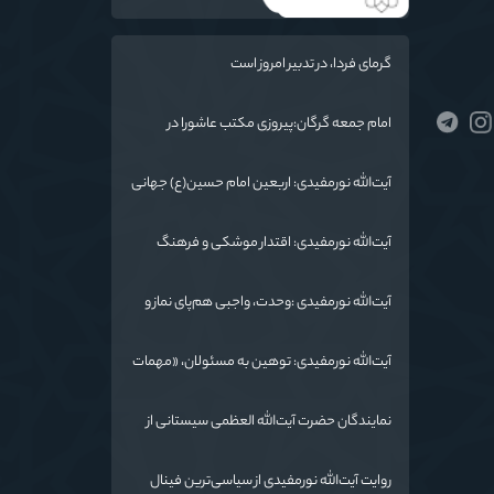
گرمای فردا، در تدبیر امروز است
امام جمعه گرگان:پیروزی مکتب عاشورا در
اربعین/ ملت ایران در برابر استکبار تسلیم
نمی‌شود
آیت‌الله نورمفیدی: اربعین امام حسین(ع) جهانی
شد/ استان گلستان الگوی وحدت اسلامی است/
تهمت به مسئولان حد شرعی دارد
آیت‌الله نورمفیدی: اقتدار موشکی و فرهنگ
شهادت، دو بال ماندگاری انقلاب / از درس عاشورا
تا ضرورت روایتگری جهانی
آیت‌الله نورمفیدی :وحدت، واجبی هم‌پای نماز و
روزه است/ شرایط جهان در حال تغییر
آیت‌الله نورمفیدی: توهین به مسئولان، «مهمات
ارزان» برای دشمن است / آمریکا به دنبال تفرقه
به جای جنگ است
نمایندگان حضرت آیت‌الله العظمی سیستانی از
خاندان شهدای «جنگ رمضان» در گلستان تجلیل
کردند
روایت آیت‌الله نورمفیدی از سیاسی‌ترین فینال