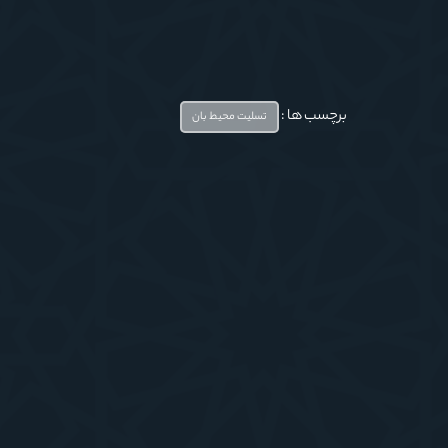
برچسب ها :
تسلیت محیط بان