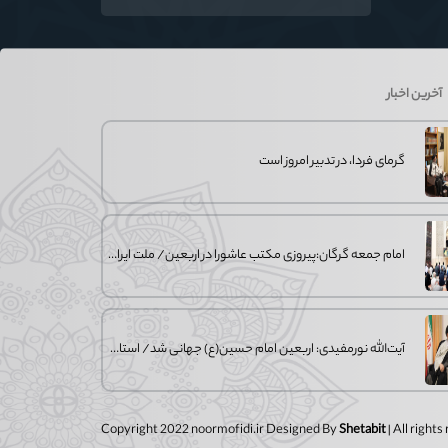
فوتبال تاریخ؛ وقتی ورزش جای سیاست
می‌نشیند
آخرین اخبار
گرمای فردا، در تدبیر امروز است
امام جمعه گرگان:پیروزی مکتب عاشورا در اربعین/ ملت ایران در برابر استکبار تسلیم
آیت‌الله نورمفیدی: اربعین امام حسین(ع) جهانی شد/ استان گلستان الگوی وحدت
Copyright 2022 noormofidi.ir Designed By
Shetabit
| All right