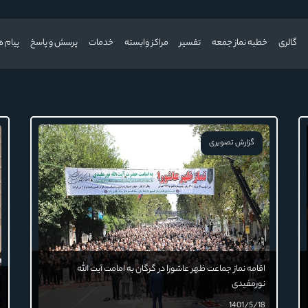
گالری
خطبه نماز جمعه
تفسیر
مراکز وابسته
خدمات
پرسش و پاسخ
پیام ه
گزارش تصویری
اقامه نماز جماعت ظهر عاشورا در گرگان به امامت آیت الله
نورمفیدی
1401/5/18