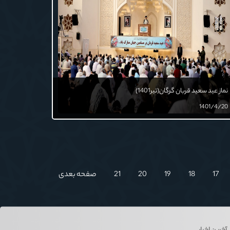
نماز عید سعید قربان گرگان(تیر1401)
1401/4/20
17
18
19
20
21
صفحه بعدی