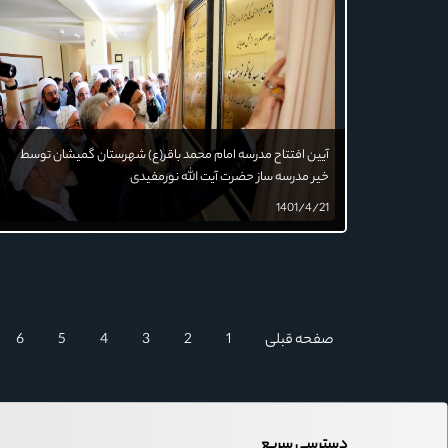
آیین افتتاح مدرسه امام محمد باقر(ع) شهرستان گمیشان توسط
خیر مدرسه ساز حضرت آیت الله نورمفیدی
1401/4/21
صفحه قبلی
1
2
3
4
5
6
دسترسی سریع