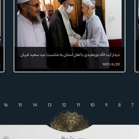
دیدار آیت الله نورمفیدی با اهل استان به مناسبت عید سعید قربان
1401/4/20
16
15
14
13
12
11
10
9
8
7